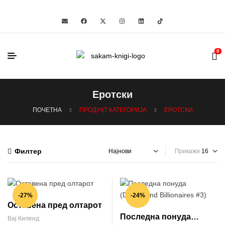
0
Еротски
ПОЧЕТНА
ПРОДУКТ КАТЕГОРИЈА
ЕРОТСКИ
Филтер
Прикажи
-27%
-24%
Оставена пред олтарот
Последна понуда
Вај Киленд