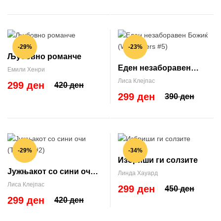
-29%
-23%
Љубовно романче
Еден незаборавен
Емили Хенри
Божиќ (Wallflowers #5)
Лиса Клејпас
299 ден
420 ден
299 ден
390 ден
-29%
-34%
Избриши ги солзите
Јужњакот со сини очи
Линда Хауард
(Тревис #2)
Лиса Клејпас
299 ден
450 ден
299 ден
420 ден