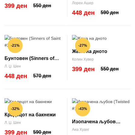
(Dreamland Billionaires
Лорен Ашер
399 ден
550 ден
#3)
448 ден
590 ден
-21%
-27%
Жена на дното
Бунтовен (Sinners of
Колин Хувер
Saint #2)
Л. Џ. Шен
399 ден
550 ден
448 ден
570 ден
-32%
-43%
Крадецот на бакнежи
Изопачена љубов
Л. Џ. Шен
(Twisted #1)
Ана Хуанг
399 ден
590 ден