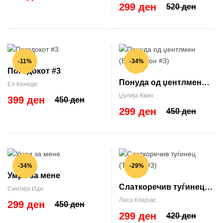
299 ден
520 ден
-11%
-34%
Погодокот #3
Понуда од џентлмен
Ел Кенеди
(Бриџертон #3)
Џулија Квин
399 ден
450 ден
299 ден
450 ден
-34%
-29%
Умри за мене
Слаткоречив туѓинец
Синтија Идн
(Тревис #3)
Лиса Клејпас
299 ден
450 ден
299 ден
420 ден