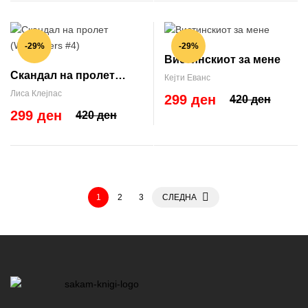
-29%
-29%
Вистинскиот за мене
Скандал на пролет
Кејти Еванс
(Wallflowers #4)
Лиса Клејпас
299 ден
420 ден
299 ден
420 ден
1
2
3
СЛЕДНА