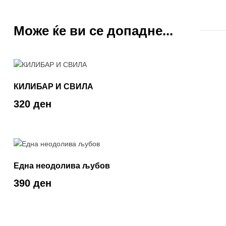
Може ќе ви се допадне...
КИЛИБАР И СВИЛА
320 ден
Една неодолива љубов
390 ден