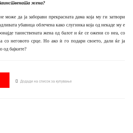
 таинствената жена?
е може да ја заборави прекрасната дама која му ги затвори
одливата убавица облечена како слугинка која од некаде му е
ронајде таинствената жена од балот и ќе се ожени со неа, со
а со неговото срце. Но ако ѝ го подари своето, дали ќе ја
о од бајките?
Додади на список за купување