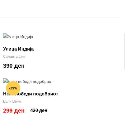
Улица Индија
Саманта Јанг
390 ден
-29%
Нека победи подобриот
Џули Џејмс
299 ден
420 ден