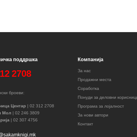
ничка поддршка
Компанија
За нас
312 2708
Продажни места
Соработка
ски броеви:
Понуди за деловни корисниц
ница Центар
| 02 312 2708
Програма за лојалност
л Мол
| 02 246 3809
За нови автори
рија
| 02 307 4756
Контакт
t@sakamknigi.mk