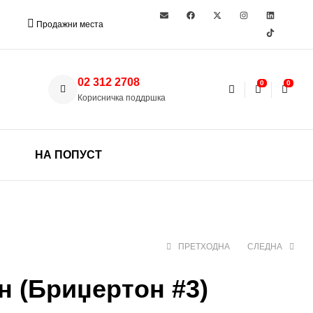
Продажни места
02 312 2708
0
0
Корисничка поддршка
НА ПОПУСТ
ПРЕТХОДНА
СЛЕДНА
н (Бриџертон #3)
520 ден
1.299 ден
1.890 ден