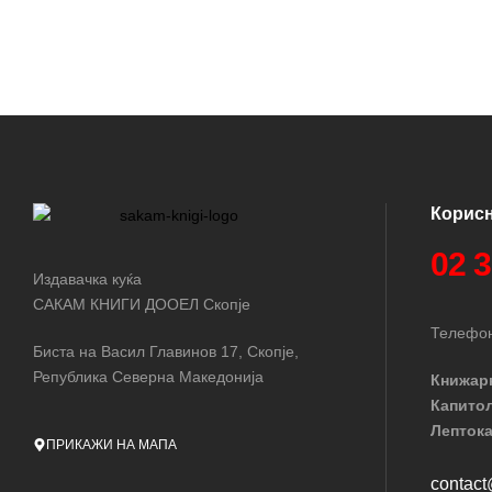
Корис
02 
Издавачка куќа
САКАМ КНИГИ ДООЕЛ Скопје
Телефон
Биста на Васил Главинов 17, Скопје,
Република Северна Македонија
Книжар
Капито
Лептока
ПРИКАЖИ НА МАПА
contac