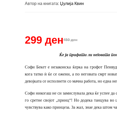
Автор на книгата:
Џулија Квин
Купи и собери: 10 Поени
299 ден
450 ден
Ќе ја прифати ли неговата по
Софи Бекет е незаконска ќерка на грофот Пенву
кога татко ѝ ќе се ожени, а по неговата смрт нова
девојката се исполнети со мачна работа, но една не
Софи никогаш не си замислувала дека ќе успее да 
го сретне својот „принц“! Но додека танцува во
чувствува како принцеза. За жал, знае дека штом ч