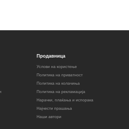
Продавница
Услови на користење
Политика на приватност
Политика на колачиња
и
Политика на рекламација
Нарачки, плаќања и испорака
Најчести прашања
Наши автори