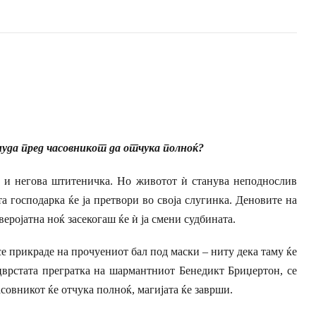
нуда пред часовникот да отчука полноќ?
д и негова штитеничка. Но животот ѝ станува неподнослив
та господарка ќе ја претвори во своја слугинка. Деновите на
веројатна ноќ засекогаш ќе ѝ ја смени судбината.
се прикраде на прочуениот бал под маски – ниту дека таму ќе
 цврстата прегратка на шармантниот Бенедикт Бриџертон, се
асовникот ќе отчука полноќ, магијата ќе заврши.