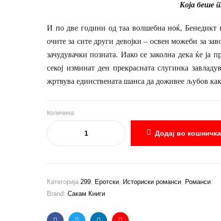
Која беше
И по две години од таа волшебна ноќ, Бенедикт н
очите за сите други девојки – освен можеби за зав
зачудувачки позната. Иако се заколна дека ќе ја п
секој изминат ден прекрасната слугинка завладув
жртвува единствената шанса да доживее љубов как
Количина
Додај во кошничка
Категорија
299
,
Еротски
,
Историски романси
,
Романси
Brand:
Сакам Книги