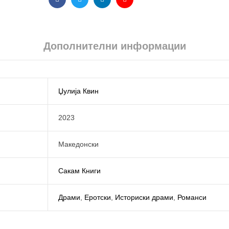
Facebook
Twitter
Linkedin
Email
Дополнителни информации
Џулија Квин
2023
Македонски
Сакам Книги
Драми
,
Еротски
,
Историски драми
,
Романси