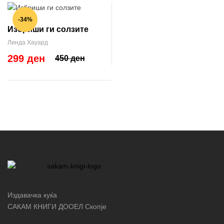
-34%
Избриши ги солзите
Линда Хауард
299 ден
450 ден
Издавачка куќа
САКАМ КНИГИ ДООЕЛ Скопје