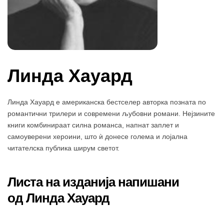
Линда Хауард
Линда Хауард е американска бестселер авторка позната по
романтични трилери и современи љубовни романи. Нејзините
книги комбинираат силна романса, напнат заплет и
самоуверени хероини, што ѝ донесе голема и лојална
читателска публика ширум светот.
Листа на изданија напишани
од Линда Хауард