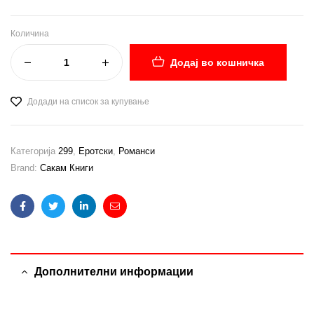
Количина
Додај во кошничка
Додади на список за купување
Категорија
299
,
Еротски
,
Романси
Brand:
Сакам Книги
Facebook
Twitter
Linkedin
Email
Дополнителни информации