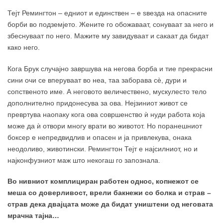
Тејт Ремингтон – едниот и единствен – е ѕвезда на опасните
борби во подземјето. Жените го обожаваат, сонуваат за него и
збеснуваат по него. Мажите му завидуваат и сакаат да бидат
како него.
Кога Брук случајно завршува на негова борба и тие прекрасни
сини очи се вперуваат во неа, таа заборава сè, дури и
сопственото име. А неговото величествено, мускулесто тело
дополнително придонесува за ова. Нејзиниот живот се
превртува наопаку кога ова совршенство ѝ нуди работа која
може да ѝ отвори многу врати во животот. Но поранешниот
боксер е непредвидлив и опасен и ја привлекува, онака
неодоливо, животински. Ремингтон Тејт е најсилниот, но и
најконфузниот маж што некогаш го запознала.
Во нивниот комплициран работен однос, копнежот се
меша со доверливост, врели бакнежи со болка и страв –
страв дека двајцата може да бидат уништени од неговата
мрачна тајна…