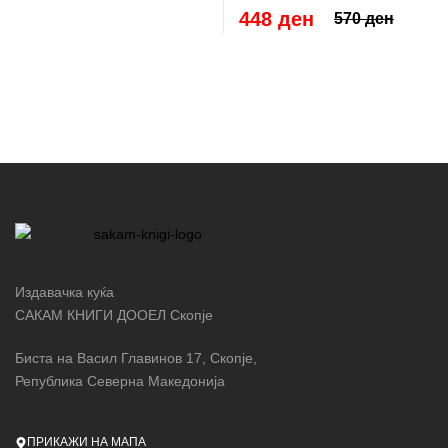
448 ден
570 ден
Издавачка куќа
САКАМ КНИГИ ДООЕЛ Скопје
Биста на Васил Главинов 17, Скопје,
Република Северна Македонија
ПРИКАЖИ НА МАПА