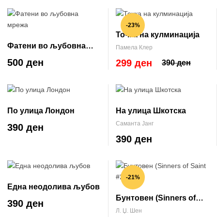
-23%
Точка на кулминација
Фатени во љубовна
Памела Клер
мрежа
500 ден
299 ден
390 ден
По улица Лондон
На улица Шкотска
Саманта Јанг
390 ден
390 ден
-21%
Една неодолива љубов
Бунтовен (Sinners of
390 ден
Saint #2)
Л. Џ. Шен