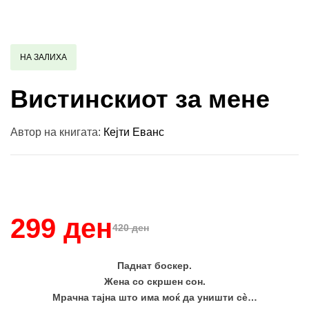
НА ЗАЛИХА
Вистинскиот за мене
Автор на книгата:
Кејти Еванс
Купи и собери: 10 Поени
299 ден
420 ден
Паднат боскер.
Жена со скршен сон.
Мрачна тајна што има моќ да уништи сè…