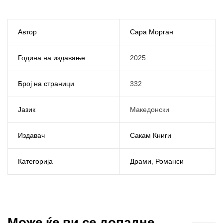
Автор
Сара Морган
Година на издавање
2025
Број на страници
332
Јазик
Македонски
Издавач
Сакам Книги
Категорија
Драми
,
Романси
Може ќе ви се допадне...