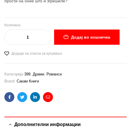
прости на оние што ѝ згрешиле?
Количина
Додај во кошничка
Додади на список за купување
Категорија
399
,
Драми
,
Романси
Brand:
Сакам Книги
Facebook
Twitter
Linkedin
Email
Дополнителни информации