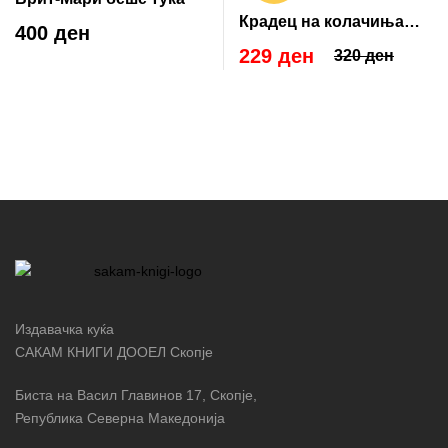
Крадец на колачиња
400 ден
(101 инспиративна
229 ден
320 ден
приказна)
Издавачка куќа
САКАМ КНИГИ ДООЕЛ Скопје
Биста на Васил Главинов 17, Скопје,
Република Северна Македонија