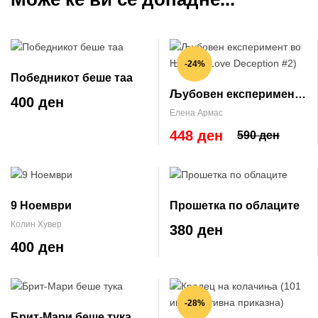
-24%
Победникот беше таа
Љубовен експеримент
400 ден
во Њујорк (Love
Елена Армас
Deception #2)
448 ден
590 ден
9 Ноември
Прошетка по облаците
Колин Хувер
380 ден
400 ден
-28%
Брит-Мари беше тука