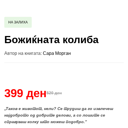
НА ЗАЛИХА
Божиќната колиба
Автор на книгата:
Сара Морган
Купи и собери: 10 Поени
399 ден
520 ден
„Таков е животот, нели? Се трудиш да го извлечеш
најдоброто од добрите делови, а со лошите се
справуваш колку што можеш подобро.”