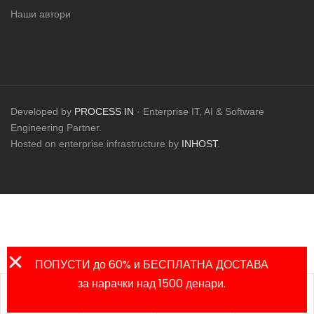
Наши автори
Developed by
PROCESS IN
· Enterprise IT, AI & Software
Engineering Partner.
Hosted on enterprise infrastructure by
INHOST
.
ПОПУСТИ до 60% и БЕСПЛАТНА ДОСТАВА
за нарачки над 1500 денари.
Листа на
Продавница
Сметка
Пребарај
омилени