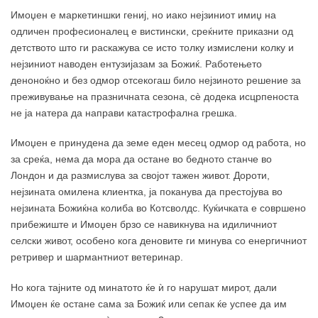
Имоџен е маркетиншки гениј, но иако нејзиниот имиџ на
одличен професионалец е вистински, среќните приказни од
детството што ги раскажува се исто толку измислени колку и
нејзиниот наводен ентузијазам за Божиќ. Работењето
деноноќно и без одмор отсекогаш било нејзиното решение за
преживување на празничната сезона, сè додека исцрпеноста
не ја натера да направи катастрофална грешка.
Имоџен е принудена да земе еден месец одмор од работа, но
за среќа, нема да мора да остане во бедното станче во
Лондон и да размислува за својот тажен живот. Дороти,
нејзината омилена клиентка, ја поканува да престојува во
нејзината Божиќна колиба во Котсволдс. Куќичката е совршено
прибежиште и Имоџен брзо се навикнува на идиличниот
селски живот, особено кога деновите ги минува со енергичниот
ретривер и шармантниот ветеринар.
Но кога тајните од минатото ќе ѝ го нарушат мирот, дали
Имоџен ќе остане сама за Божиќ или сепак ќе успее да им