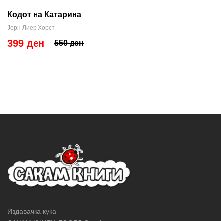
Кодот на Катарина
Јорн Лиер Хорст
399 ден
550 ден
Издавачка куќа