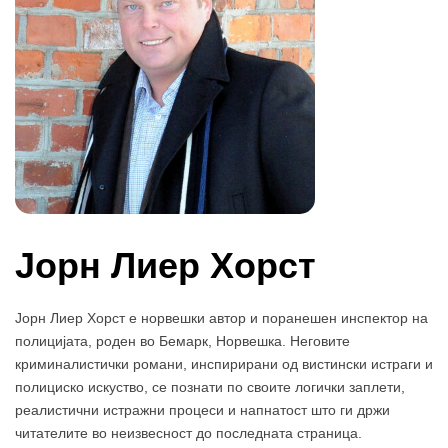
Јорн Лиер Хорст
Јорн Лиер Хорст е норвешки автор и поранешен инспектор на
полицијата, роден во Бемарк, Норвешка. Неговите
криминалистички романи, инспирирани од вистински истраги и
полициско искуство, се познати по своите логички заплети,
реалистични истражни процеси и напнатост што ги држи
читателите во неизвесност до последната страница.