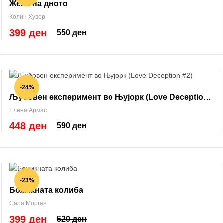
Жена на дното
Колин Хувер
399 ден
550 ден
-24%
Љубовен експеримент во Њујорк (Love Deception
#2)
Елена Армас
448 ден
590 ден
-23%
Божиќната колиба
Сара Морган
399 ден
520 ден