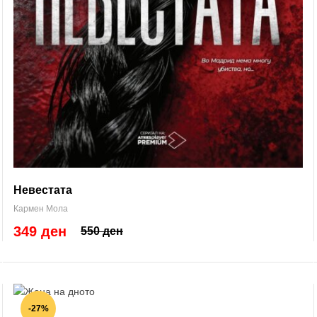
Невестата
Кармен Мола
349 ден
550 ден
-27%