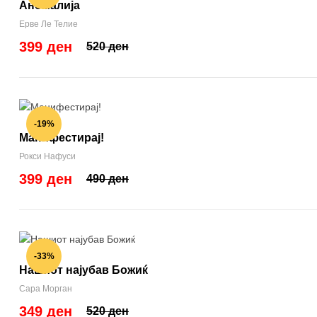
Аномалија
Ерве Ле Телие
399 ден
520 ден
-19%
Манифестирај!
Рокси Нафуси
399 ден
490 ден
-33%
Нашиот најубав Божиќ
Сара Морган
349 ден
520 ден