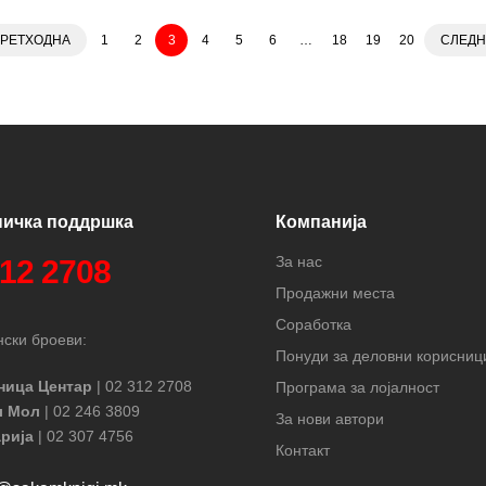
РЕТХОДНА
1
2
3
4
5
6
…
18
19
20
СЛЕДН
ничка поддршка
Компанија
За нас
312 2708
Продажни места
Соработка
ски броеви:
Понуди за деловни корисниц
ница Центар
| 02 312 2708
Програма за лојалност
л Мол
| 02 246 3809
За нови автори
рија
| 02 307 4756
Контакт