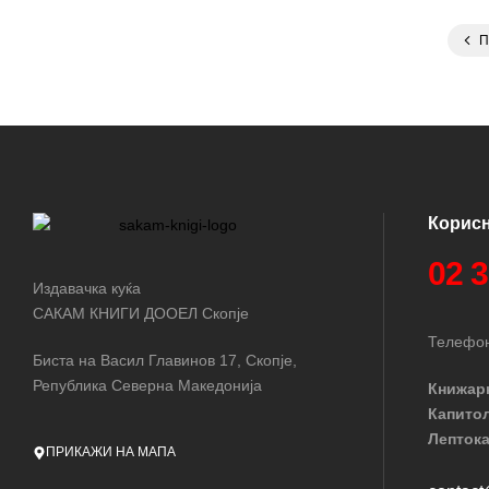
П
Корис
02 
Издавачка куќа
САКАМ КНИГИ ДООЕЛ Скопје
Телефон
Биста на Васил Главинов 17, Скопје,
Република Северна Македонија
Книжар
Капито
Лептока
ПРИКАЖИ НА МАПА