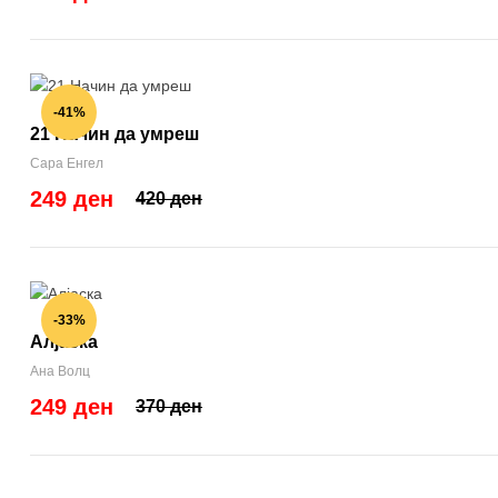
-41%
21 Начин да умреш
Сара Енгел
249 ден
420 ден
-33%
Алјаска
Ана Волц
249 ден
370 ден