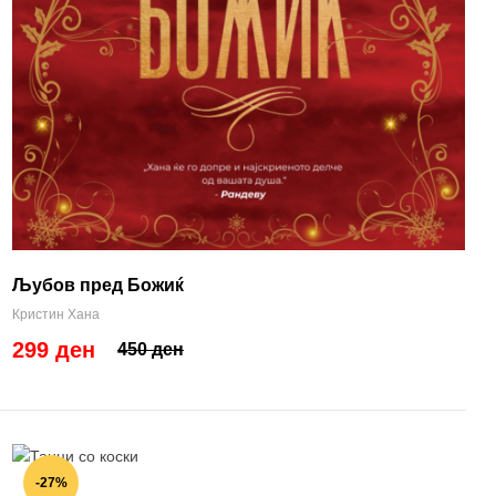
Љубов пред Божиќ
Кристин Хана
299 ден
450 ден
-27%