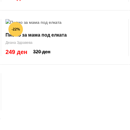
-22%
Писмо за мама под елката
Деана Здравева
249 ден
320 ден