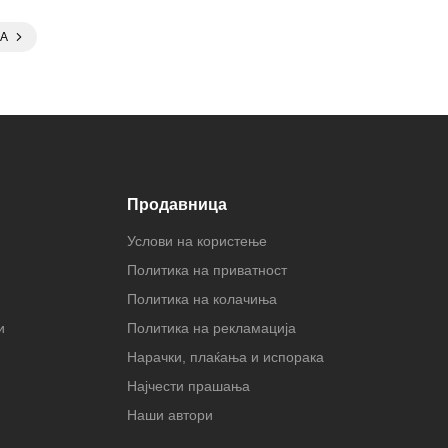
А
Продавница
Услови на користење
Политика на приватност
Политика на колачиња
и
Политика на рекламација
Нарачки, плаќања и испорака
Најчести прашања
Наши автори