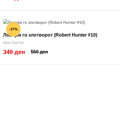
-37%
Ловејќи го злотворот (Robert Hunter #10)
Крис Картер
349 ден
550 ден