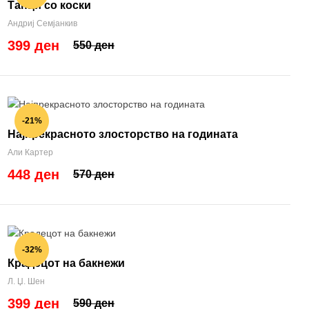
Танци со коски
Андриј Семјанкив
399 ден
550 ден
-21%
Најпрекрасното злосторство на годината
Али Картер
448 ден
570 ден
-32%
Крадецот на бакнежи
Л. Џ. Шен
399 ден
590 ден