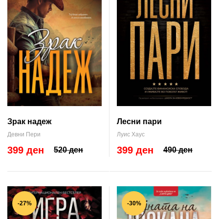
Зрак надеж
Лесни пари
Девни Пери
Луис Хаус
399 ден
399 ден
520 ден
490 ден
-27%
-30%