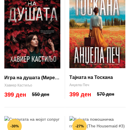
Тајната на Тоскана
Игра на душата (Мирен
Тригс #2)
Анџела Печ
Хавиер Кастиљо
399 ден
399 ден
570 ден
550 ден
-30%
-27%