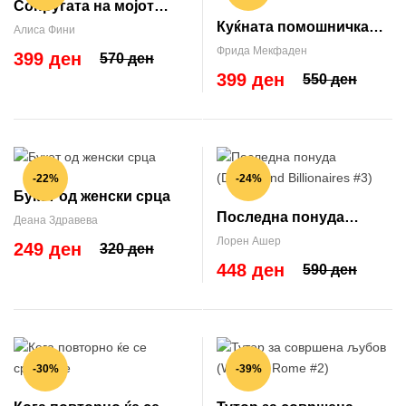
Сопругата на мојот
Куќната помошничка
сопруг
Алиса Фини
гледа сè (The
Фрида Мекфаден
399 ден
570 ден
Housemaid #3)
399 ден
550 ден
-22%
-24%
Букет од женски срца
Последна понуда
Деана Здравева
(Dreamland Billionaires
Лорен Ашер
249 ден
320 ден
#3)
448 ден
590 ден
-30%
-39%