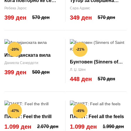
Кога повторно ќе се
Тутор за совршена
сретнеме
љубов (When in Rome
Ребека Јарос
Сара Адамс
#2)
399 ден
349 ден
570 ден
570 ден
-20%
-21%
Италијанската вила
Бунтовен (Sinners of
Даниела Сачердоти
Saint #2)
Л. Џ. Шен
399 ден
500 ден
448 ден
570 ден
-47%
-45%
ПАКЕТ: Feel the thrill
ПАКЕТ: Feel all the feels
1.099 ден
1.099 ден
2.070 ден
1.990 ден