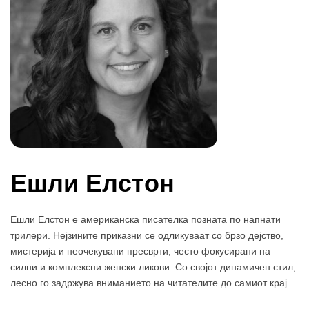
Ешли Елстон
Ешли Елстон е американска писателка позната по напнати
трилери. Нејзините приказни се одликуваат со брзо дејство,
мистерија и неочекувани пресврти, често фокусирани на
силни и комплексни женски ликови. Со својот динамичен стил,
лесно го задржува вниманието на читателите до самиот крај.