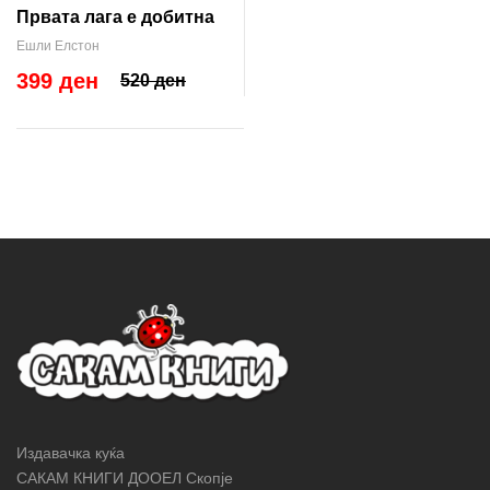
Првата лага е добитна
Ешли Елстон
399 ден
520 ден
Издавачка куќа
САКАМ КНИГИ ДООЕЛ Скопје