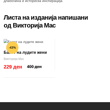
длабочина и историска инспирација.
Листа на изданија напишани
од Викторија Мас
-43%
Балот на лудите жени
Викторија Мас
229 ден
400 ден