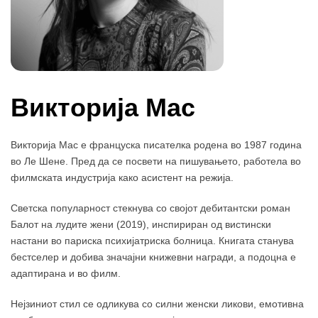
Викторија Мас
Викторија Мас е француска писателка родена во 1987 година
во Ле Шене. Пред да се посвети на пишувањето, работела во
филмската индустрија како асистент на режија.
Светска популарност стекнува со својот дебитантски роман
Балот на лудите жени (2019), инспириран од вистински
настани во париска психијатриска болница. Книгата станува
бестселер и добива значајни книжевни награди, а подоцна е
адаптирана и во филм.
Нејзиниот стил се одликува со силни женски ликови, емотивна