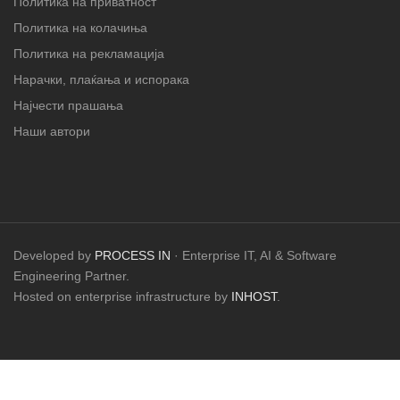
Политика на приватност
Политика на колачиња
Политика на рекламација
Нарачки, плаќања и испорака
Најчести прашања
Наши автори
Developed by
PROCESS IN
· Enterprise IT, AI & Software
Engineering Partner.
Hosted on enterprise infrastructure by
INHOST
.