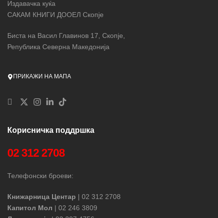
Издавачка куќа
Може ли да биде полошо? И зошто, она што е сосема
„Прекрасна, уникатна љубовна приказна и чудесни, потресни
САКАМ КНИГИ ДООЕЛ Скопје
погрешно речиси секогаш е толку чудесно?
описи на земјата распарчена од омраза“. – „Дејли експрес“
„Восхитувачка книга од самиот почеток до крајот.“
„Потресно четиво, кое ве враќа низ времето“. – „Ес/магазин“
Биста на Васил Главинов 17, Скопје,
‒ Афер де кор
Република Северна Македонија
„Волшебна историска романса.“
‒ Мидвест бук ривју
„Чудесната госпоѓица е духовита, шарматна и многу
ПРИКАЖИ НА МАПА
романтична книга. Исклучително интересна. Чејс е
навистина една од најдуховитите писателки.“
‒ Ол абоут романс
Корисничка поддршка
02 312 2708
Телефонски броеви:
Книжарница Центар
| 02 312 2708
Капитол Мол
| 02 246 3809