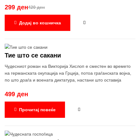
толку несоодветна жена… за невеста?
299 ден
420 ден
Додај во кошничка
Тие што се сакани
Чудесниот роман на Викторија Хислоп е сместен во времето
на германската окупација на Грција, потоа граѓанската војна,
по штo доаѓа и воената диктатура, настани што оставија
длабоки лузни на таа почва.
499 ден
Атина, 1941 година. По неколку децении политичка
независност, Грција е поделена на левица и на десница токму
во моментот кога ја окупираат Германците.
Прочитај повеќе
Петнаесетгодишната Темис потекнува од семејство што е
поделено од политичките разлики. Нацистичката окупација го
продлабочува јазот меѓу тие што ги сака, исто како што ја
разорува и целата Грција. Таа е сведок на тоа како нејзините