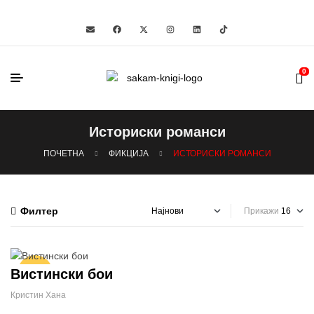
0
Историски романси
ПОЧЕТНА
ФИКЦИЈА
ИСТОРИСКИ РОМАНСИ
Филтер
Прикажи
Вистински бои
-24%
Кристин Хана