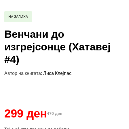
НА ЗАЛИХА
Венчани до
изгрејсонце (Хатавеј
#4)
Автор на книгата:
Лиса Клејпас
Купи и собери: 10 Поени
299 ден
470 ден