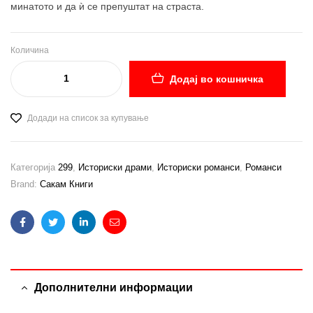
минатото и да ѝ се препуштат на страста.
Количина
Додај во кошничка
Додади на список за купување
Категорија
299
,
Историски драми
,
Историски романси
,
Романси
Brand:
Сакам Книги
Facebook
Twitter
Linkedin
Email
Дополнителни информации