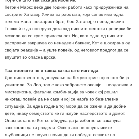
Toj e сè што таа сака да избегне.
Кетрин Маркс веќе две години работи како придружничка на
сестрите Хатавеј. Ужива во работата, која сепак има една
голема мана: постариот брат, Лео Хатавеј, е неподнослив.
Тешко ѝ е да поверува дека зад нивните жестоки препирки би
можело да се крие привлечност. Но, кога една од нивните
расправии завршува со ненадеен бакнеж, Кет е шокирана од
својата реакција – а уште повеќе, од неговиот предлог да се
впуштат во опасна врска.
Таа воопшто не е таква каква што изгледа.
Достоинственото однесување на Кетрин крие тајна што би jа
уништила. За Лео, таа е како забрането овошје – неодолива и
мистериозна, фатална комбинација за човек кој решил
никогаш повеќе да не сака и кој се наоѓа во безизлезна
ситуација. За една година тој мора да се ожени и да добие
дете, инаку семејството ќе ги изгуби наследството и домот.
Опасноста што Кет се обидува да ja избегне се заканува
засекогаш да ги раздели. Освен ако непопустливите
љубовници не научат начин да ги победат сенките на