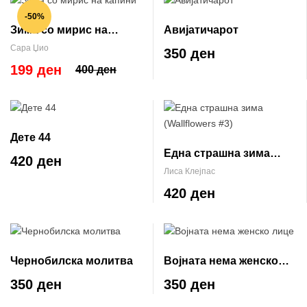
-50%
Зима со мирис на
Авијатичарот
капини
Сара Џио
350 ден
199 ден
400 ден
Дете 44
Една страшна зима
420 ден
(Wallflowers #3)
Лиса Клејпас
420 ден
Чернобилска молитва
Војната нема женско
лице
350 ден
350 ден