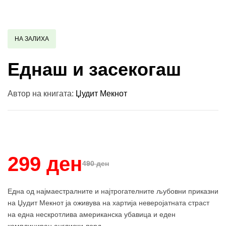
НА ЗАЛИХА
Еднаш и засекогаш
Автор на книгата:
Џудит Мекнот
Купи и собери: 10 Поени
299 ден
490 ден
Една од најмаестралните и најтрогателните љубовни приказни
на Џудит Мекнот ја оживува на хартија неверојатната страст
на една нескротлива американска убавица и еден
комплициран англиски лорд.