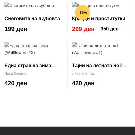
-15%
Снеговите на љубовта
Крадци и проститутки
199 ден
299 ден
350 ден
Една страшна зима
Тајни на летната ноќ
(Wallflowers #3)
(Wallflowers #1)
Лиса Клејпас
Лиса Клејпас
420 ден
420 ден