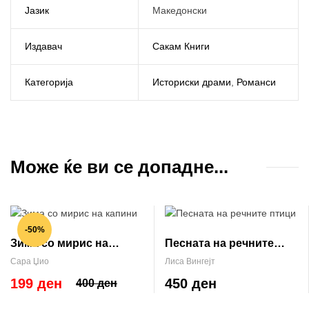
Јазик
Македонски
Издавач
Сакам Книги
Категорија
Историски драми
,
Романси
Може ќе ви се допадне...
-50%
Зима со мирис на
Песната на речните
капини
птици
Сара Џио
Лиса Вингејт
199 ден
450 ден
400 ден