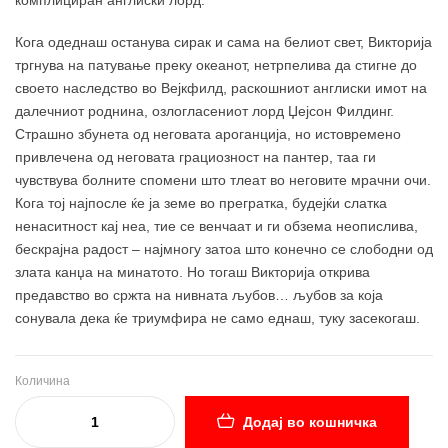
Кога одеднаш останува сирак и сама на белиот свет, Викторија
тргнува на патување преку океанот, нетрпелива да стигне до
своето наследство во Вејкфилд, раскошниот англиски имот на
далечниот роднина, озлогласениот лорд Џејсон Филдинг.
Страшно збунета од неговата ароганција, но истовремено
привлечена од неговата грациозност на пантер, таа ги
чувствува болните спомени што тлеат во неговите мрачни очи.
Кога тој најпосле ќе ја земе во прегратка, будејќи слатка
ненаситност кај неа, тие се венчаат и ги обзема неопислива,
бескрајна радост – најмногу затоа што конечно се слободни од
злата канџа на минатото. Но тогаш Викторија открива
предавство во сржта на нивната љубов… љубов за која
сонувала дека ќе триумфира не само еднаш, туку засекогаш.
Количина
Додај во кошничка