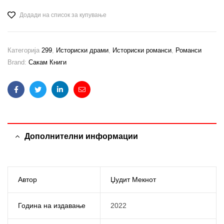
Додади на список за купување
Категорија
299
,
Историски драми
,
Историски романси
,
Романси
Brand:
Сакам Книги
Facebook
Twitter
Linkedin
Email
Дополнителни информации
Автор
Џудит Мекнот
Година на издавање
2022