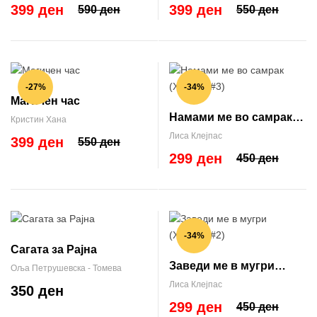
399 ден
399 ден
590 ден
550 ден
-27%
-34%
Магичен час
Намами ме во самрак
Кристин Хана
(Хатавеј #3)
Лиса Клејпас
399 ден
550 ден
299 ден
450 ден
-34%
Сагата за Рајна
Заведи ме в мугри
Оља Петрушевска - Томева
(Хатавеј #2)
Лиса Клејпас
350 ден
299 ден
450 ден