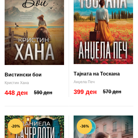
Тајната на Тоскана
Вистински бои
Анџела Печ
Кристин Хана
399 ден
570 ден
448 ден
590 ден
-20%
-36%