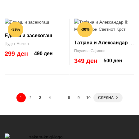
-39%
-30%
Еднаш и засекогаш
Татјана и Александар II:
Џудит Мекнот
Мостот Кон Светиот
Паулина Сајмонс
299 ден
490 ден
Крст
349 ден
500 ден
1
2
3
4
…
8
9
10
СЛЕДНА