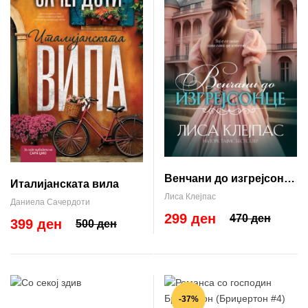
Венчани до изгрејсонце
Италијанската вила
(Хатавеј #4)
Лиса Клејпас
Даниела Сачердоти
299 ден
470 ден
399 ден
500 ден
-37%