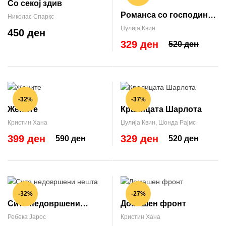
Со секој здив
Романса со господин
Николас Спаркс
Бриџертон (Бриџертон
Џулија Квин
450 ден
#4)
329 ден
520 ден
-32%
-37%
Жените
Кралицата Шарлота
Кристин Хана
Џулија Квин
,
Шонда Рајмс
399 ден
329 ден
590 ден
520 ден
-32%
-27%
Сите недовршени
Домашен фронт
нешта
Ребека Јарос
Кристин Хана