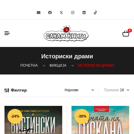
0
Историски драми
ПОЧЕТНА
ФИКЦИЈА
ИСТОРИСКИ ДРАМИ
Филтер
Прикажи
-24%
-30%