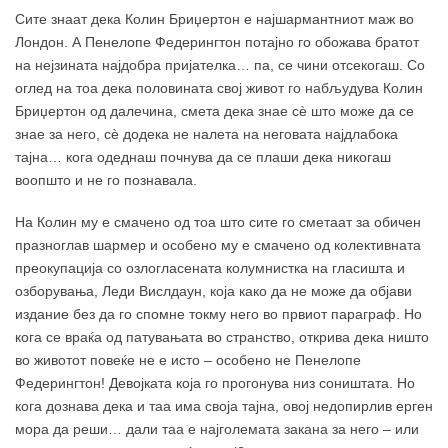
Сите знаат дека Колин Бриџертон е најшармантниот маж во
Лондон. А Пенелопе Федерингтон потајно го обожава братот
на нејзината најдобра пријателка… па, се чини отсекогаш. Со
оглед на тоа дека половината свој живот го набљудува Колин
Бриџертон од далечина, смета дека знае сѐ што може да се
знае за него, сѐ додека не налета на неговата најдлабока
тајна… кога одеднаш почнува да се плаши дека никогаш
воопшто и не го познавала.
На Колин му е смачено од тоа што сите го сметаат за обичен
празноглав шармер и особено му е смачено од колективната
преокупација со озлогласената колумнистка на гласишта и
озборувања, Леди Вислдаун, која како да не може да објави
издание без да го спомне токму него во првиот параграф. Но
кога се враќа од патувањата во странство, открива дека ништо
во животот повеќе не е исто – особено не Пенелопе
Федерингтон! Девојката која го прогонува низ соништата. Но
кога дознава дека и таа има своја тајна, овој недопирлив ерген
мора да реши… дали таа е најголемата закана за него – или