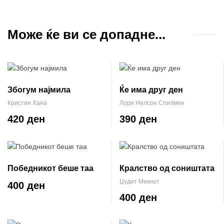
Може ќе ви се допадне...
Збогум најмила
Ќе има друг ден
Кристин Хана
Лори Нелсон Спилмен
420 ден
390 ден
Победникот беше таа
Кралство од соништата
Џудит Мекнот
400 ден
400 ден