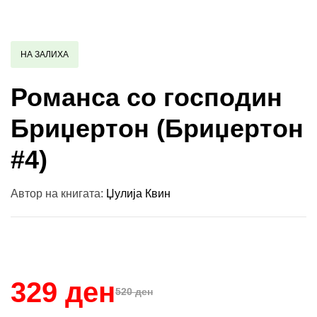
НА ЗАЛИХА
Романса со господин
Бриџертон (Бриџертон
#4)
Автор на книгата:
Џулија Квин
Купи и собери: 10 Поени
329 ден
520 ден