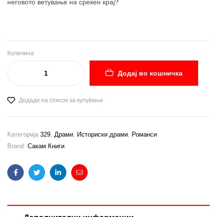
неговото ветување на среќен крај?
Количина
Додај во кошничка
Додади на список за купување
Категорија
329
,
Драми
,
Историски драми
,
Романси
Brand:
Сакам Книги
Facebook
Twitter
Linkedin
Email