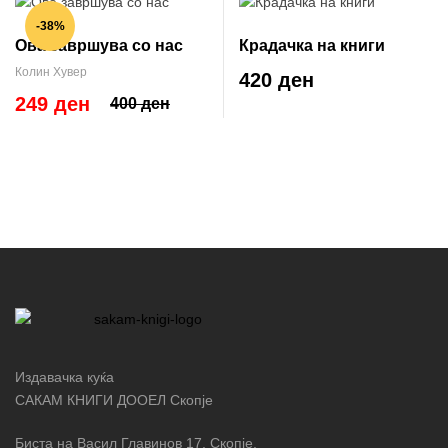
-38%
Ова завршува со нас
Крадачка на книги
Колин Хувер
420 ден
249 ден
400 ден
Издавачка куќа
САКАМ КНИГИ ДООЕЛ Скопје
Биста на Васил Главинов 17, Скопје,