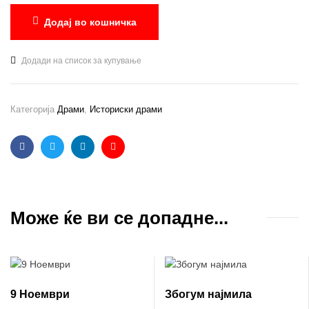
Додај во кошничка
Додади на список за купување
Категорија
Драми
,
Историски драми
Facebook
Twitter
Linkedin
Email
Може ќе ви се допадне...
9 Ноември
Збогум најмила