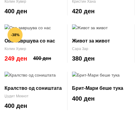
Колин Хувер
Кристин Хана
400 ден
420 ден
-38%
Ова завршува со нас
Живот за живот
Колин Хувер
Сара Зар
249 ден
380 ден
400 ден
Кралство од соништата
Брит-Мари беше тука
Џудит Мекнот
400 ден
400 ден