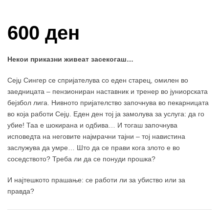
Купи и собери: 10 Поени
600 ден
Некои приказни живеат засекогаш…
Сејџ Сингер се спријателува со еден старец, омилен во
заедницата – пензиониран наставник и тренер во јуниорската
бејзбол лига. Нивното пријателство започнува во пекарницата
во која работи Сејџ. Еден ден тој ја замолува за услуга: да го
убие! Таа е шокирана и одбива… И тогаш започнува
исповедта на неговите најмрачни тајни – тој навистина
заслужува да умре… Што да се прави кога злото е во
соседството? Треба ли да се понуди прошка?
И најтешкото прашање: се работи ли за убиство или за
правда?