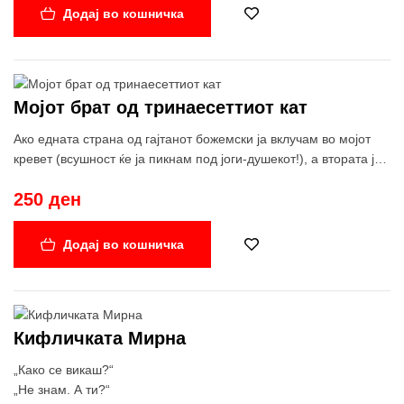
Додај во кошничка
Мојот брат од тринаесеттиот кат
Ако едната страна од гајтанот божемски ја вклучам во мојот
кревет (всушност ќе ја пикнам под јоги-душекот!), а втората ја
вклучам во креветот на Мирна (ќе ја ставам под нејзината
250 ден
перница), двата кревета ќе бидат поврзани и најверојатно и
таа и јас следната ноќ ќе сонуваме ист сон.
Додај во кошничка
Кифличката Мирна
„Како се викаш?“
„Не знам. А ти?“