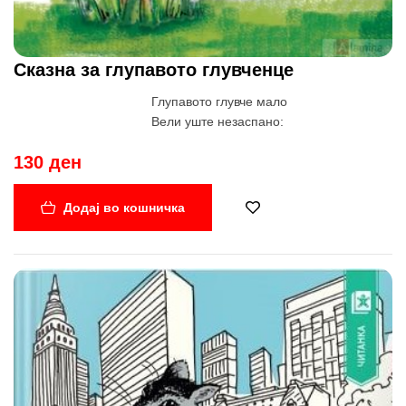
Сказна за глупавото глувченце
Глупавото глувче мало
Вели уште незаспано:
– Неубав е гласот твој,
130 ден
И многу е силен тој!
Додај во кошничка