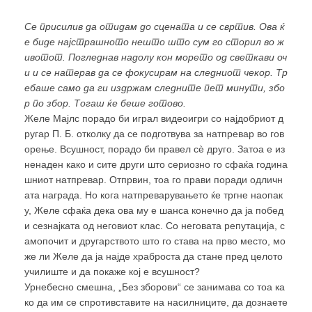
Се присилив да отидам до сцената и се свртив. Ова ќ
е биде најстрашното нешто што сум го сторил во ж
ивотот. Погледнав надолу кон морето од светкави оч
и и се натерав да се фокусирам на следниот чекор. Тр
ебаше само да ги издржам следните пет минути, збо
р по збор. Тогаш ќе беше готово.
Желе Мајлс порадо би играл видеоигри со најдобриот д
ругар П. Б. отколку да се подготвува за натпревар во гов
орење. Всушност, порадо би правел сѐ друго. Затоа е из
ненаден како и сите други што сериозно го сфаќа година
шниот натпревар. Отпрвин, тоа го прави поради одличн
ата награда. Но кога натпреварувањето ќе тргне наопак
у, Желе сфаќа дека ова му е шанса конечно да ја побед
и сезнајката од неговиот клас. Со неговата репутација, с
амопочит и другарството што го става на прво место, мо
же ли Желе да ја најде храброста да стане пред целото
училиште и да покаже кој е всушност?
Урнебесно смешна, „Без зборови“ се занимава со тоа ка
ко да им се спротивставите на насилниците, да дознаете