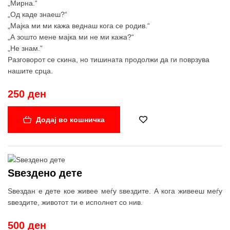
„Мирна.“
„Од каде знаеш?“
„Мајка ми ми кажа веднаш кога се родив.“
„А зошто мене мајка ми не ми кажа?“
„Не знам.”
Разговорот се скина, но тишината продолжи да ги поврзува
нашите срца.
250 ден
Додај во кошничка
Ѕвездено дете
Ѕвездан е дете кое живее меѓу ѕвездите. А кога живееш меѓу
ѕвездите, животот ти е исполнет со нив.
Ѕвездан е вистински мајстор за ѕвезди: ги поправа кога ќе
500 ден
престанат да светат, пловејќи меѓу нив со своето бротче.