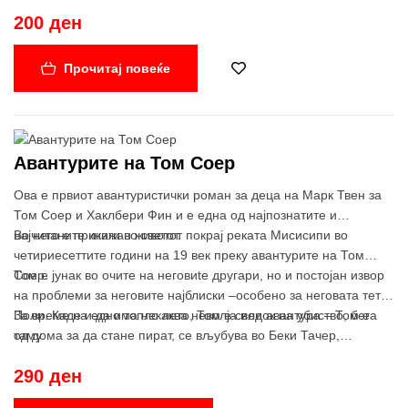
Се спријателува со Венди, Џон и Мајкл и ги учи да летаат (со
200 ден
помош на самовилска прашина).
Тој и Ѕвончица ги носат децата во земјата Недојдија, каде што
среќаваат Индијанци, изгубени момчиња, пирати и лошиот
Прочитај повеќе
капетан Кука…
Авантурите на Том Соер
Ова е првиот авантуристички роман за деца на Марк Твен за
Том Соер и Хаклбери Фин и е една од најпознатите и
најчитаните книги во светот.
Во него е прикажан животот покрај реката Мисисипи во
четириесеттите години на 19 век преку авантурите на Том
Соер.
Том е јунак во очите на неговиte другари, но и постојан извор
на проблеми за неговите најблиски –особено за неговата тетка
Поли. Каде и да има некаква неволја или авантура – Том е
За време на едно топло лето, Том е сведок на убиство, бега
таму.
од дома за да стане пират, се вљубува во Беки Тачер,
присуствува на сопствениот погреб, спасува невин човек од
290 ден
бесилка, трага по богатство во куќа со духови и наоѓа кутија со
злато…