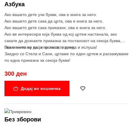
Азбука
Ако вашето дете учи букви, ова е книга за него.
Ако вашето дете сака да црта, ова е книга за него.
Ако вашето дете сака приказни, ова е книга за него.
Ако ве интересира која буква од кој цртеж настанала, ако
сакате да дознаете приказна за постанокот на секоја буква,
ова е книга за вас и за вашето дете.
Помогнете му да ја прочита, изгледа и ислуша!
Заедно со Стела и Сани, цртаме по еден цртеж и раскажуваме
по една приказна за секоја буква!
300 ден
Додај во кошничка
Без зборови