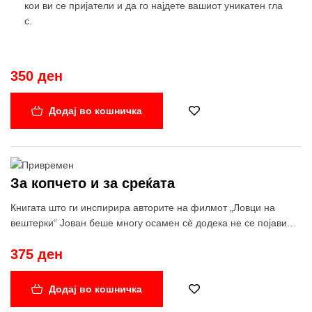
кои ви се пријатели и да го најдете вашиот уникатен гла
с.
350 ден
Додај во кошничка
За копчето и за среќата
Книгата што ги инспирира авторите на филмот „Ловци на
вештерки“ Јован беше многу осамен сѐ додека не се појави
едно сосема обично копче и – му се насмевна среќата! Ја
375 ден
запозна Милица и тоа пријателство му го смени животот.
Засекогаш. Книга за осаменоста, за наоѓањето храброст,
пријатели, самодоверба и – среќа. Книга за инклузија на
Додај во кошничка
децата со попреченост и за прифаќањето на различнстите.