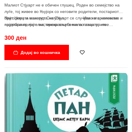
Малиот Стјуарт не е обичен глушец. Роден во семејство на
луѓе, тој живее во Њујорк со неговите родители, постариот
брат Џорџ и мачорот Сноубел. Иако е срамежлив и
Најголемата авантура на Стјуарт се случува кога неговата
претпазлив, тој е вистински вљубеник во авантурите.
најдобра пријателка, прекрасната мала птица по име
Маргало, ќе исчезне од нејзиното гнездо. Решава да тргне по
300 ден
неа и по првпат во животот го напушта својот дом. Потрагата е
возбудлива, но дали ќе ја најде Маргало?
Додај во кошничка