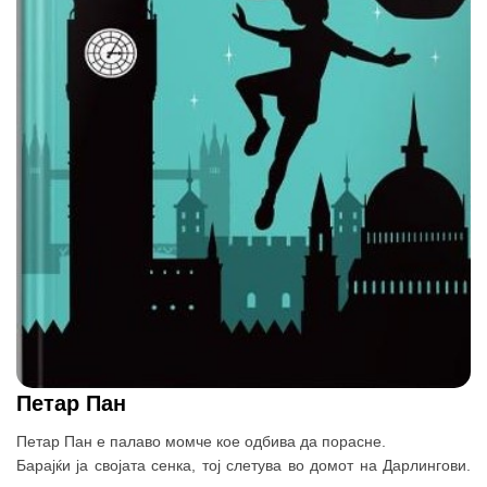
Петар Пан
Петар Пан е палаво момче кое одбива да порасне.
Барајќи ја својата сенка, тој слетува во домот на Дарлингови.