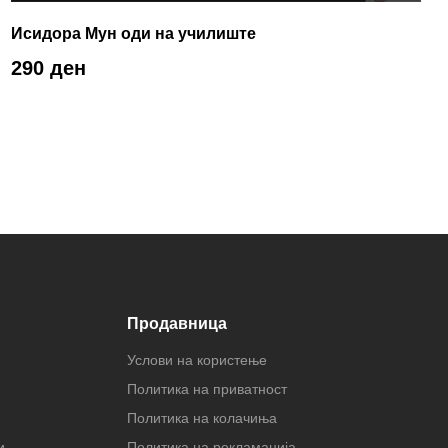
Исидора Мун оди на училиште
290 ден
Продавница
Услови на користење
Политика на приватност
Политика на колачиња
и
Политика на рекламација