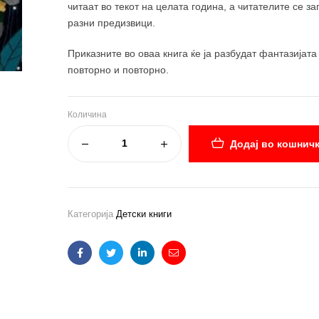
читаат во текот на целата година, а читателите се з
разни предизвици.
Приказните во оваа книга ќе ја разбудат фантазијата
повторно и повторно.
Количина
Додај во кошнич
Категорија
Детски книги
Facebook
Twitter
Linkedin
Email