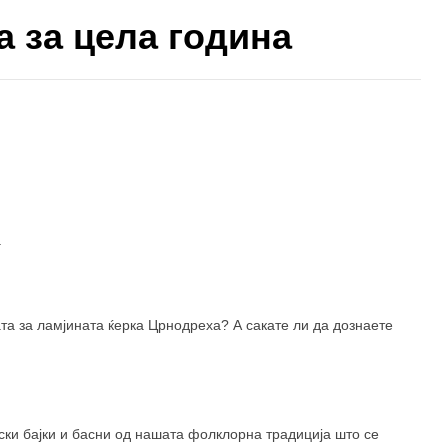
а за цела година
490 ден
299 ден
350 ден
а
ата за ламјината ќерка Црнодреха? А сакате ли да дознаете
ки бајки и басни од нашата фолклорна традиција што се