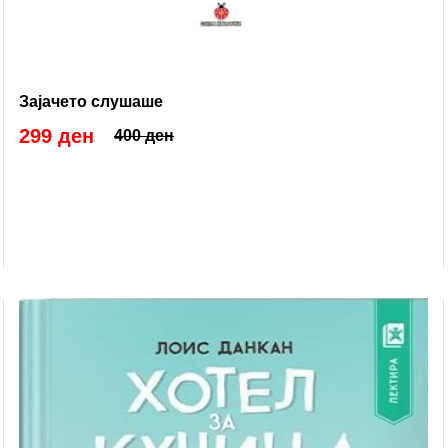
Зајачето слушаше
299 ден
400 ден