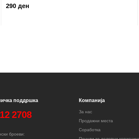
290 ден
ничка поддршка
Компанија
За нас
312 2708
Продажни места
Соработка
ски броеви:
Понуди за деловни корисниц