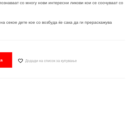
апознаваат со многу нови интересни ликови кои се соочуваат со
 на секое дете кое со возбуда ќе сака да ги прераскажува
ка
Додади на список за купување