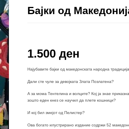
Бајки од Македониј
Купи и собери: 10 Поени
1.500 ден
Најубавите бајки од македонската народна традициј
Дали сте чуле за девојката Злата Позлатена?
А за мома Тентелина и волците? Кој ја знае приказн
зошто еден кнез се научил да плете кошници?
И кој бил змејот од Пелистер?
Ова богато илустрирано издание содржи 52 македонс