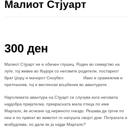
Малиот Стјуарт
Купи и собери: 10 Поени
300 ден
Малиот Стјуарт не е обичен глушец. Роден во семејство на
луѓе, тој живее во Њујорк со неговите родители, постариот
брат Џорџ и мачорот Сноубел. Иако е срамежлив и
претпазлив, тој е вистински вљубеник во авантурите.
Најголемата авантура на Стјуарт се случува кога неговата
најдобра пријателка, прекрасната мала птица по име
Маргало, ќе исчезне од нејзиното гнездо. Решава да тргне по
неа и по првпат во животот го напушта својот дом. Потрагата е
возбудлива, но дали ќе ја најде Маргало?