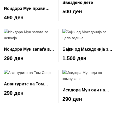
Ѕвездено дете
Исидора Мун прави
500 ден
зимска магија
490 ден
Исидора Мун запаѓа во
Бајки од Македонија за
неволја
цела година
290 ден
1.500 ден
Авантурите на Том
Исидора Мун оди на
Соер
290 ден
кампување
290 ден