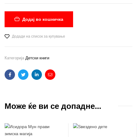
Додај во кошничка
Додади на список за купување
Категорија
Детски книги
Facebook
Twitter
Linkedin
Email
Може ќе ви се допадне...