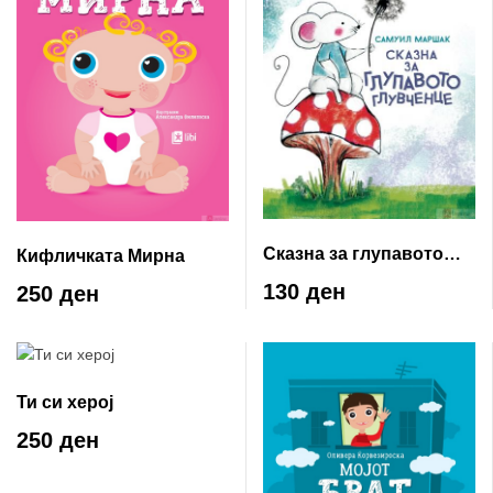
Сказна за глупавото
Кифличката Мирна
глувченце
130 ден
250 ден
Ти си херој
250 ден