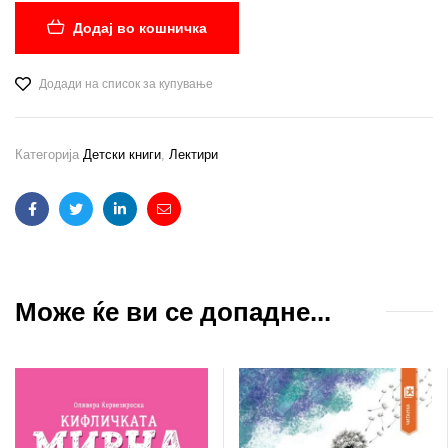
Додај во кошничка
Додади на список за купување
Категорија
Детски книги
,
Лектири
Facebook
Twitter
Linkedin
Email
Може ќе ви се допадне...