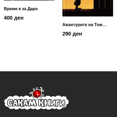
Време е за Даро
400 ден
Авантурите на Том
Соер
290 ден