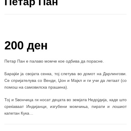
Петар Пан
Купи и собери: 10 Поени
200 ден
Петар Пан е палаво момче кое одбива да порасне.
Барајќи ја својата сенка, тој слетува во домот на Дарлингови.
Се спријателува со Венди, Џон и Мајкл и ги учи да летаат (со
помош на самовилска прашина).
Тој и Ѕвончица ги носат децата во земјата Недојдија, каде што
среќаваат Индијанци, изгубени момчиња, пирати и лошиот
капетан Кука…