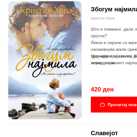
Збогум најмил
Кристин Хана
Што е поважно, дали љ
прости?
Лекси е сираче со мрач
насмевнува мала среќи
пронајде пријателка. К
Џуд живее за своите д
неразделни.
вечер, нејзиниот најл
420 ден
Прочитај пов
Славејот