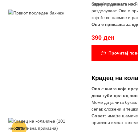
бидејќи иднината носи
Ова е приказната на Ра
разделуваат. Ова е пр
која ќе ве насмее и ра
Ова е приказна за ед
390 ден
Прочитај пов
Крадец на кол
Ова е книга која вре
дека губи дел од чо
Може да ја чита буквал
сепак сложени и тешки
Совет:
имајте шамиче в
приказни имаат голема
-28%