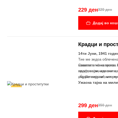
229 ден
320 ден
Додај во кош
Крадци и прос
14ти Јуни, 1941 годи
Тие ме зедоа облечена
нашата влезна врата. 
Советите нѐ натискаа 
ѕидот, нејзините очи 
професори, адвокати,
најдостоинствените луѓ
„
Ќе те најдам
“, ми ре
Ужасна тајна на мил
-15%
299 ден
350 ден