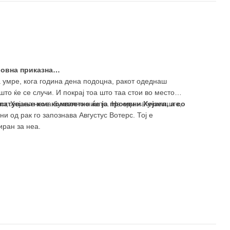
убовна приказна…
а умре, кога година дена подоцна, ракот одеднаш
то ќе се случи. И покрај тоа што таа стои во место
ст, Хејзел нема буквално ништо. Не оди на училиште,
атување кое комплетно ќе ја промени Хејзел, а со
и од рак го запознава Августус Вотерс. Тој е
иран за неа.