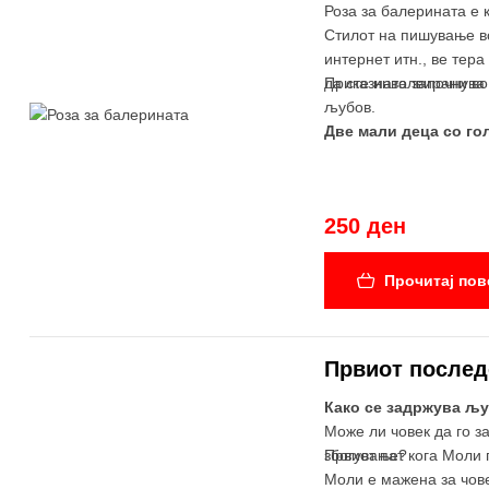
Роза за балерината е к
Стилот на пишување во
интернет итн., ве тера
да сте инволвирани во
Приказната започнува 
љубов.
Две мали деца со г
250 ден
Прочитај пов
Првиот послед
Како се задржува љуб
Може ли човек да го з
збогување?
Првиот пат кога Моли 
Моли е мажена за чове