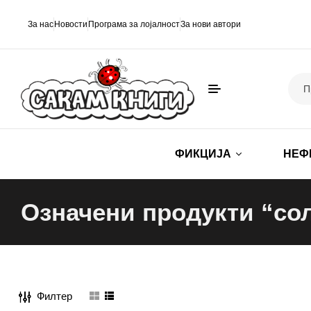
За нас
Новости
Програма за лојалност
За нови автори
ФИКЦИЈА
НЕФ
Означени продукти “со
Филтер