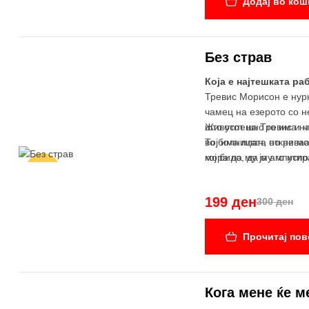
Додај во кош
Без страв
Која е најтешката ра
Тревис Морисон е нурк
чамец на езерото со н
што успешно го има на
Животот на Тревис и на
во болницата откриваа
Тој има план, но не м
мора да му ја ампутир
кој било, да му го ис
-34%
199 ден
300 ден
Прочитај пов
Кога мене ќе м