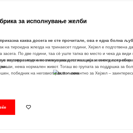
абрика за исполнување желби
приказна каква досега не сте прочитале, ова е една болна љ
ак на тироидна жлезда на тринаесет години, Хејзел е подготвена д
засега. По две години, таа сè уште тапка во место и чека да види ш
да е паузиран, годините си минуваат, па на шеснаесетгодишна возра
ус истовремено е неочекувана дестинација и многу потребно п
јатели, нема нормален живот. Тогаш во групата за поддршка за болн
тели…
ешен, победник на неговиот рак и – шокантно за Хејзел – заинтерес
еќе