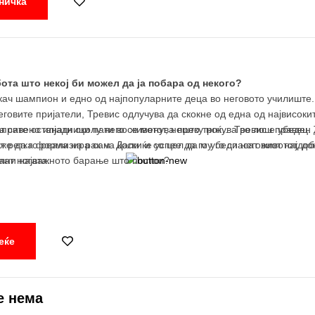
ничка
бота што некој би можел да ја побара од некого?
ач шампион и едно од најпопуларните деца во неговото училиште. Н
еговите пријатели, Тревис одлучува да скокне од една од највисоки
правено илјадници пати во животот, нешто тргнува во лош правец. 
 сите останати околу него се менува преку ноќ… Тревис е убеден де
т ретка форма на рак на коски и со цел да му го спасат животот, д
оже да го реализира сам. Дали ќе успее да го убеди неговиот најдо
аат ногата.
полни најважното барање што постои?
еќе
е нема