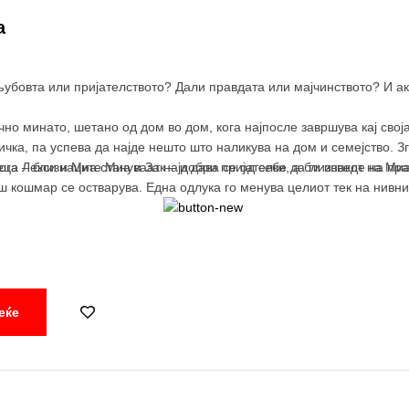
а
убовта или пријателството? Дали правдата или мајчинството? И а
но минато, шетано од дом во дом, кога најпосле завршува кај своја
чка, па успева да најде нешто што наликува на дом и семејство. Зг
ога Лекси и Миа стануваат најдобри пријателки, а близнакот на Миа
еца – близнаците Миа и Зак – и дава сe од себе да ги изведе на пр
ош кошмар се остварува. Една одлука го менува целиот тек на нивни
еќе