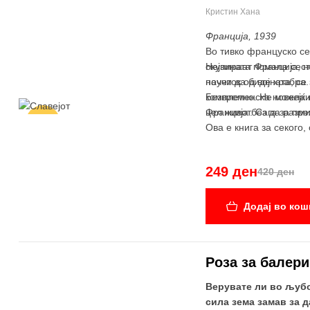
Кристин Хана
Франција, 1939
Во тивко француско сел
окупираат Франција, н
Нејзината помала сест
научи да биде храбра.
почеток од војната, с
комплетно. Не можејќи
Безвременска новела ко
Франција без да разми
цел живот. Сага за пр
-41%
Ова е книга за секого, 
249 ден
420 ден
Додај во кош
Роза за балери
Верувате ли во љубо
сила зема замав за д