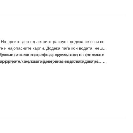
а првиот ден од летниот распуст, додека се вози со
те и најопасните карпи. Додека паѓа кон водата, нешто
Тревис се плаши дека ја скршил ногата, но тестовите
ка тој и само тој треба да одлучува за својот живот.
окторите им кажуваат на неговите родители дека ќе
бар пријател, неговата девојка или неговата сестра…