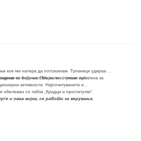
ње кое ме натера да потскокнам. Тупаници удираа по
 ѕирнав во ходникот. Мајка ми стоеше залепена за
родени со бебиња. Воз полн со учени луѓе,
ионерни активности. Најпочитуваните и
ше обележан со табла „Крадци и проститутки“.
луѓе и оваа војна, се работи за верување.