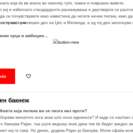
нига која ќе ве внесе во неколку туѓи, тажни и поврзани животи.
 кој е избегнато стандардното раскажување и дејствијата се распл
 да се почувствувате како навистина да читате нечии писма, како да
 сите настани.
со првиот училишен ден на Џес и Мелинда, а од тој ден започнува 
олеми срца и амбиции…
еќе
ен бакнеж
овта која полека ви се лизга низ прсти?
аборави минатото кога знае што носи иднината? И каде се наоѓаат 
го бакнува Рајан, таа уште веднаш знае дека тие ќе бидат заедно 
кот кој го сака. Но денес, додека Рајан ја бакнува, Моли сфаќа ко