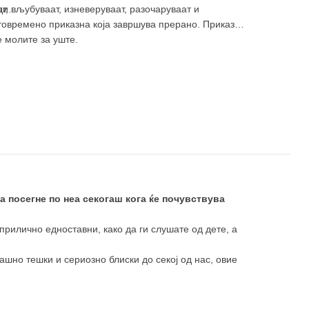
иди…
ат, вљубуваат, изневеруваат, разочаруваат и
стовремено приказна која завршува прерано. Приказна
е молите за уште.
да посегне по неа секогаш кога ќе почувствува
 прилично едноставни, како да ги слушате од дете, а
рашно тешки и сериозно блиски до секој од нас, овие