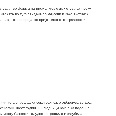
етуваат во форма на писма, мејлови, четувања преку
 чепкате во туѓо сандаче со мејлови и како вистински
и нивното неверојатно пријателство, поврзаност и
сили кога знаеш дека секој бакнеж е одбројување до
засекогаш. Шест години и илјадници бакнежи подоцна,
лку многу бакнежи залудно потрошила и загубила,