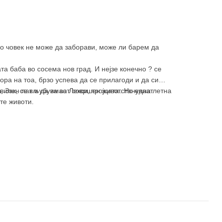
ко човек не може да заборави, може ли барем да
та баба во сосема нов град. И нејзе конечно ? се
ора на тоа, брзо успева да се прилагоди и да си
, Зак, се вљубува во Лекси, тројцата стануваат
авилен пат и да имаат совршен живот. Но една летна
те животи.