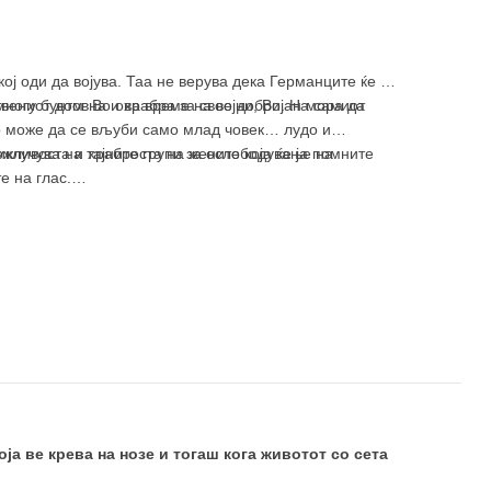
кој оди да војува. Таа не верува дека Германците ќе ја
твениот дом. Во ова време на војни, Вијан мора да
многу бунтовна и храбра за свое добро. На самиот
то може да се вљуби само млад човек… лудо и
иклучува на тајните групи за ослободување на
ржливоста и храброста на жените која ќе ја помните
е на глас.
оја ве крева на нозе и тогаш кога животот со сета