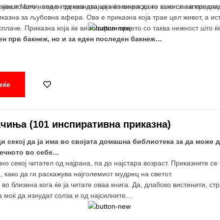
 нешто што ниеден од нив двајца не можел да го замисли и предв
јан и Моли, ова е приказната која ќе ви раскаже како се запознава
иказна за љубовна афера. Ова е приказна која трае цел живот, а и
сплаче. Приказна која ќе ви го скрши срцето со таква нежност што ќ
ен прв бакнеж, но и за еден последен бакнеж…
еќе
ачиња (101 инспиративна приказна)
ди секој да ја има во својата домашна библиотека за да може 
вечното во себе…
но секој читател од најрана, па до најстара возраст. Приказните се
, како да ги раскажува најголемиот мудрец на светот.
о близина кога ќе ја читате оваа книга. Да, длабоко вистинити, ст
 моќ да изнудат солза и од најсилните…