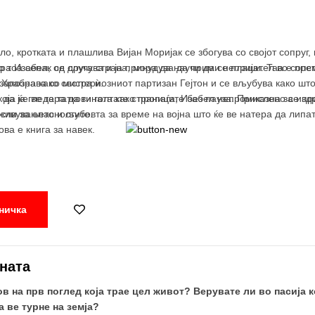
о, кротката и плашлива Вијан Моријак се збогува со својот сопруг, 
о тоа сепак се случува и ја принудува да прими непријател во сопс
ра Изабел, од друга страна, мора да научи да се плаши. Таа е пре
 Храбра како сестра ѝ.
е запознава со мистериозниот партизан Гејтон и се вљубува како ш
 да ја гледа татковината како пропаѓа, Изабел непромислено се пр
ја ќе ве тера да ги голтате страниците без пауза. Приказна за изд
сли за опасностите.
еживувањето и љубовта за време на војна што ќе ве натера да липат
ова е книга за навек.
ничка
ната
в на прв поглед која трае цел живот?
Верувате ли во пасија к
а ве турне на земја?