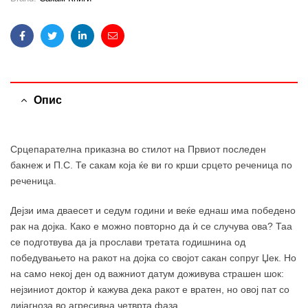
Facebook
Twitter
Linkedin
Email
Опис
Срцепарателна приказна во стилот на Првиот последен
бакнеж и П.С. Те сакам која ќе ви го крши срцето реченица по
реченица.
Дејзи има дваесет и седум години и веќе еднаш има победено
рак на дојка. Како е можно повторно да ѝ се случува ова? Таа
се подготвува да ја прослави третата годишнина од
победувањето на ракот на дојка со својот сакан сопруг Џек. Но
на само некој ден од важниот датум доживува страшен шок:
нејзиниот доктор ѝ кажува дека ракот е вратен, но овој пат со
дијагноза во агресивна четврта фаза.