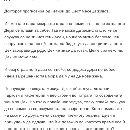
Докторот прогнозира од четири до шест месеци живот.
И смртта е парализирачки страшна помисла – но не затоа што
Дејзи се плаши за себе. Таа не може да замисли што ќе се
случува со нејзиниот генијален, но шармантно беспомошен
сопруг кога таа повеќе нема да биде тука да се грижи за него.
Џек заборава да јаде, Џек не знае да готви, Џек е срамежлив,
Џек не може сам.
И овој страв не ѝ дава сон ноќе, сè додека Дејзи не добие
идеја за решение: таа мора да му најде нова жена.
Почнувајќи со својата мисија, Дејзи обиколува локални
паркови и кафетерии и веб страни во потрага по совршената
жена за Џек. Но колку повеќе напредува, толку повеќе почнува
да се сомнева во разумноста на својот план. Кога помислата
на маж ѝ со друга жена станува премногу реална, Дејзи е
принудена да одлучи што ѝ е поважно во краткото време кое ѝ
е останато: среќата на нејзиниот сопруг – или нејзината?