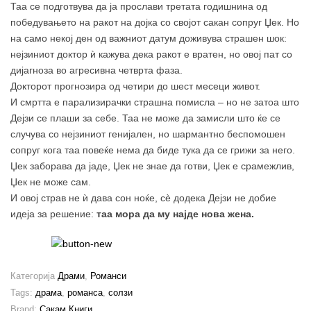
Таа се подготвува да ја прослави третата годишнина од
победувањето на ракот на дојка со својот сакан сопруг Џек. Но
на само некој ден од важниот датум доживува страшен шок:
нејзиниот доктор ѝ кажува дека ракот е вратен, но овој пат со
дијагноза во агресивна четврта фаза.
Докторот прогнозира од четири до шест месеци живот.
И смртта е парализирачки страшна помисла – но не затоа што
Дејзи се плаши за себе. Таа не може да замисли што ќе се
случува со нејзиниот генијален, но шармантно беспомошен
сопруг кога таа повеќе нема да биде тука да се грижи за него.
Џек заборава да јаде, Џек не знае да готви, Џек е срамежлив,
Џек не може сам.
И овој страв не ѝ дава сон ноќе, сè додека Дејзи не добие
идеја за решение:
таа мора да му најде нова жена.
Категорија
Драми
,
Романси
Tags:
драма
,
романса
,
солзи
Brand:
Сакам Книги