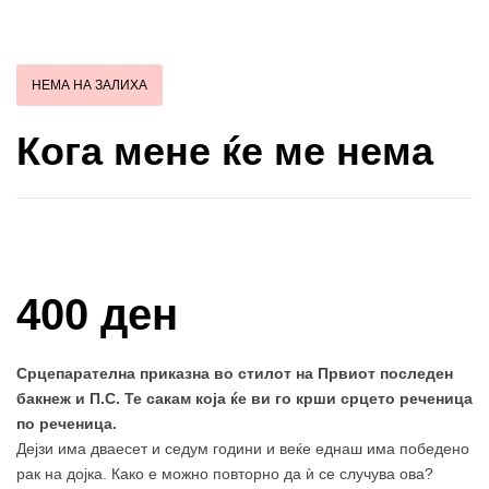
НЕМА НА ЗАЛИХА
Кога мене ќе ме нема
Купи и собери: 10 Поени
400 ден
Срцепарателна приказна во стилот на Првиот последен
бакнеж и П.С. Те сакам која ќе ви го крши срцето реченица
по реченица.
Дејзи има дваесет и седум години и веќе еднаш има победено
рак на дојка. Како е можно повторно да ѝ се случува ова?