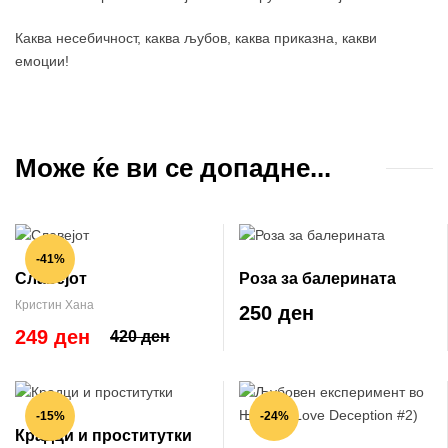
Каква несебичност, каква љубов, каква приказна, какви
емоции!
Може ќе ви се допадне...
-41%
Славејот
Роза за балерината
Кристин Хана
250 ден
249 ден
420 ден
-15%
-24%
Крадци и проститутки