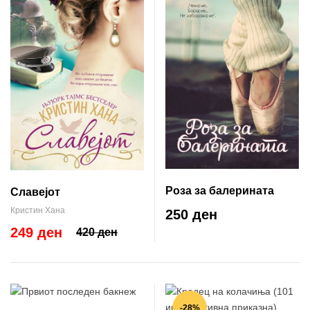
Роза за балерината
Славејот
Кристин Хана
250 ден
249 ден
420 ден
-28%