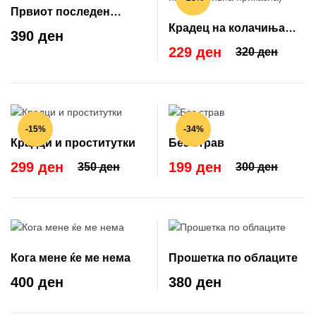
Првиот последен
Крадец на колачиња
бакнеж
390 ден
(101 инспиративна
229 ден
320 ден
приказна)
-15%
-34%
Крадци и проститутки
Без страв
299 ден
199 ден
350 ден
300 ден
Кога мене ќе ме нема
Прошетка по облаците
400 ден
380 ден