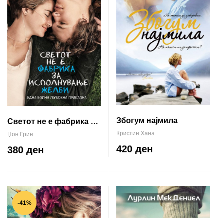
Збогум најмила
Светот не е фабрика за
исполнување желби
Кристин Хана
Џон Грин
420 ден
380 ден
-41%