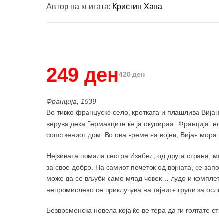
Автор на книгата:
Кристин Хана
Купи и собери: 10 Поени
249 ден
420 ден
Франција, 1939
Во тивко француско село, кротката и плашлива Вијан М
верува дека Германците ќе ја окупираат Франција, но
сопствениот дом. Во ова време на војни, Вијан мора 
Нејзината помала сестра Изабел, од друга страна, м
за свое добро. На самиот почеток од војната, се зап
може да се вљуби само млад човек… лудо и комплетн
непромислено се приклучува на тајните групи за ос
Безвременска новела која ќе ве тера да ги голтате с