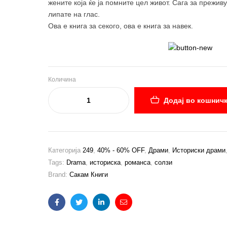
жените која ќе ја помните цел живот. Сага за прежив
липате на глас.
Ова е книга за секого, ова е книга за навек.
Количина
Додај во кошнич
Категорија
249
,
40% - 60% OFF
,
Драми
,
Историски драми
Tags:
Drama
,
историска
,
романса
,
солзи
Brand:
Сакам Книги
Facebook
Twitter
Linkedin
Email