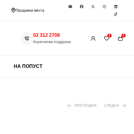
Продажни места
02 312 2708
0
0
Корисничка поддршка
НА ПОПУСТ
ПРЕТХОДНА
СЛЕДНА
1.299 ден
1.890 ден