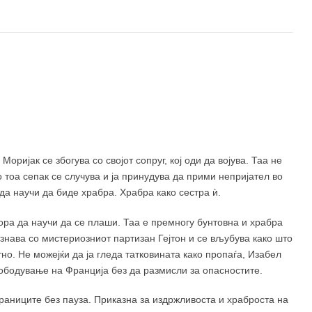
520 ден
оријак се збогува со својот сопруг, кој оди да војува. Таа не
 тоа сепак се случува и ја принудува да прими непријател во
да научи да биде храбра. Храбра како сестра ѝ.
ора да научи да се плаши. Таа е премногу бунтовна и храбра
ознава со мистериозниот партизан Гејтон и се вљубува како што
о. Не можејќи да ја гледа татковината како пропаѓа, Изабел
лободување на Франција без да размисли за опасностите.
траниците без пауза. Приказна за издржливоста и храброста на