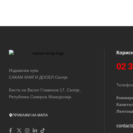
Корис
02 
Издавачка куќа
САКАМ КНИГИ ДООЕЛ Скопје
Телефон
Биста на Васил Главинов 17, Скопје,
Република Северна Македонија
Книжар
Капито
Лептока
ПРИКАЖИ НА МАПА
contac