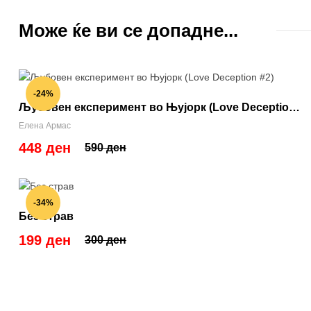
Може ќе ви се допадне...
-24%
Љубовен експеримент во Њујорк (Love Deception
#2)
Елена Армас
448 ден
590 ден
-34%
Без страв
199 ден
300 ден