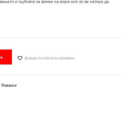
увањето и љубовта за време на војна што ќе ве натера да
ка
Додади на список за купување
,
Романси