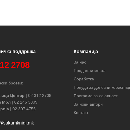
ничка поддршка
Компанија
За нас
312 2708
Продажни места
Соработка
ски броеви:
Понуди за деловни корисниц
ница Центар
| 02 312 2708
Програма за лојалност
л Мол
| 02 246 3809
За нови автори
рија
| 02 307 4756
Контакт
t@sakamknigi.mk