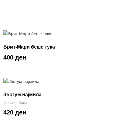
Брит-Мари беше тука
400 ден
Збогум најмила
Кристин Хана
420 ден