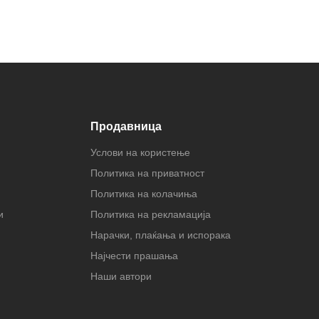
Продавница
Услови на користење
Политика на приватност
Политика на колачиња
и
Политика на рекламација
Нарачки, плаќања и испорака
Најчести прашања
Наши автори