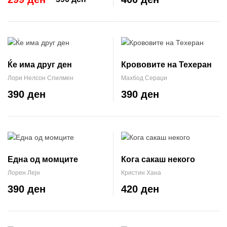
Ќе има друг ден
Крововите на Техеран
Лори Нелсон Спилмен
Махбод Сераџи
390 ден
390 ден
Една од момците
Кога сакаш некого
Лорен Лејн
Кристин Хана
390 ден
420 ден