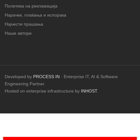
Политика на рекламација
Нарачки, плаќања и испорака
Најчести прашања
Наши автори
Developed by
PROCESS IN
· Enterprise IT, AI & Software
Engineering Partner.
Hosted on enterprise infrastructure by
INHOST
.