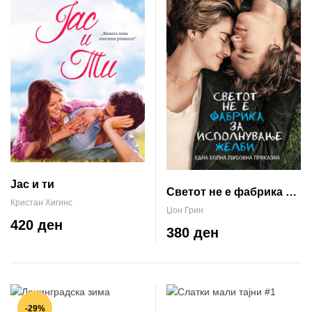
Јас и ти
Светот не е фабрика за
Кристан Хигинс
исполнување желби
Џон Грин
420 ден
380 ден
-29%