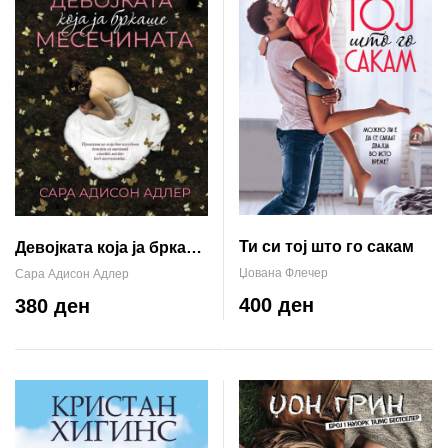
Ти си тој што го сакам
Девојката која ја бркаше
месечината
Џована Флечер
Сара Адисон Адлер
400 ден
380 ден