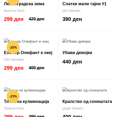
Ленинградска зима
Слатки мали тајни #1
Кристин Хана
Џил Шелвис
299 ден
390 ден
420 ден
-25%
Еленор Олифант е океј
Убави девојки
Гејл Ханимен
440 ден
299 ден
400 ден
-23%
Точка на кулминација
Кралство од соништата
Памела Клер
Џудит Мекнот
299 ден
400 ден
390 ден