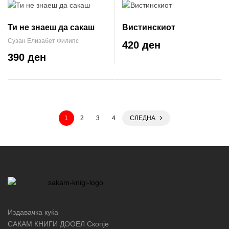
Ти не знаеш да сакаш
Вистинскиот
Сузан Елизабет Филипс
420 ден
390 ден
1
2
3
4
СЛЕДНА
Издавачка куќа
САКАМ КНИГИ ДООЕЛ Скопје