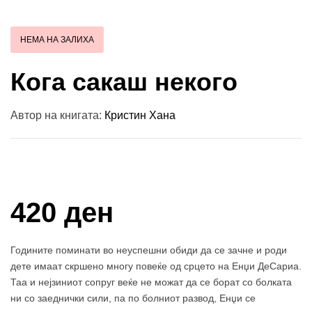
НЕМА НА ЗАЛИХА
Кога сакаш некого
Автор на книгата:
Кристин Хана
Купи и собери: 10 Поени
420 ден
Годините поминати во неуспешни обиди да се зачне и роди
дете имаат скршено многу повеќе од срцето на Енџи ДеСариа.
Таа и нејзиниот сопруг веќе не можат да се борат со болката
ни со заеднички сили, па по болниот развод, Енџи се