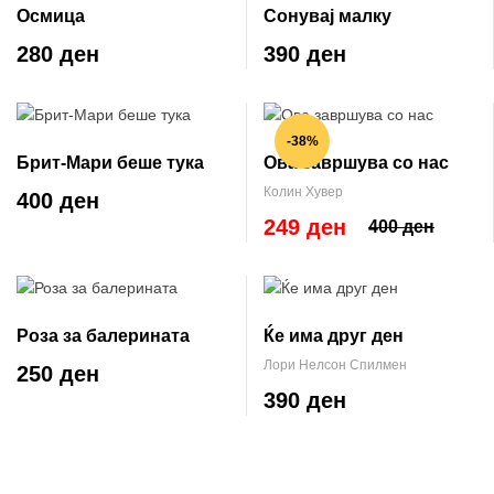
Осмица
Сонувај малку
280 ден
390 ден
-38%
Брит-Мари беше тука
Ова завршува со нас
Колин Хувер
400 ден
249 ден
400 ден
Роза за балерината
Ќе има друг ден
Лори Нелсон Спилмен
250 ден
390 ден