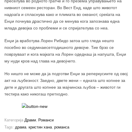
преселува во родното гратче и го презема управувањето на
нивниот семеен ресторан. Во Вест Енд, каде што животот
надоаѓа и спласнува како и плимата во океанот, среќата на
Енџи почнува драстично да се менува кога запознава една
млада девојка со проблеми и се спријателува со неа.
Енџи ја вработува Лорен Рибидо затоа што гледа нешто
посебно во седумнаесетгодишното девојче. Тие брзо се
поврзуваат и кога мајката на Лорен одеднаш ја напушта, Енџи
му нуди кров над глава на девојчето.
Но ништо не може да ја подготви Енџи за реперкусиите од овој
акт на љубезност. Заедно, двете жени – едната што копнее за
дете и другата што копнее за мајчинска љубов – животот ги
тестира како никогаш претходно.
Категорија
Драми
,
Романси
Tags:
драма
,
кристин хана
,
романса