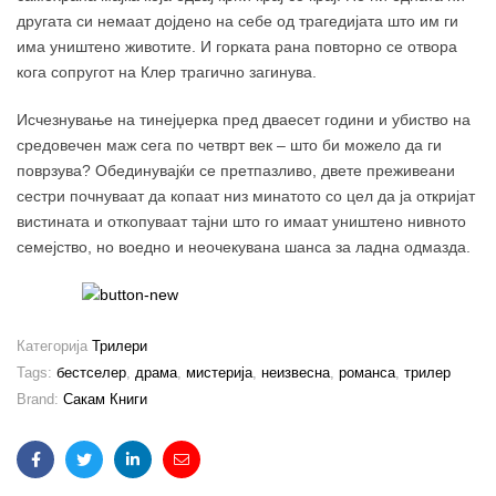
другата си немаат дојдено на себе од трагедијата што им ги
има уништено животите. И горката рана повторно се отвора
кога сопругот на Клер трагично загинува.
Исчезнување на тинејџерка пред дваесет години и убиство на
средовечен маж сега по четврт век – што би можело да ги
поврзува? Обединувајќи се претпазливо, двете преживеани
сестри почнуваат да копаат низ минатото со цел да ја откријат
вистината и откопуваат тајни што го имаат уништено нивното
семејство, но воедно и неочекувана шанса за ладна одмазда.
Категорија
Трилери
Tags:
бестселер
,
драма
,
мистерија
,
неизвесна
,
романса
,
трилер
Brand:
Сакам Книги
Facebook
Twitter
Linkedin
Email