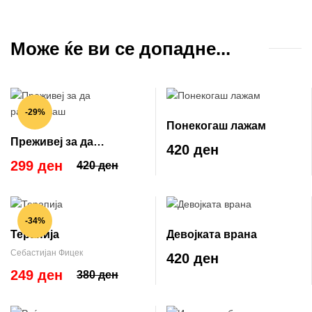
Може ќе ви се допадне...
-29%
Понекогаш лажам
Преживеј за да
420 ден
раскажуваш
299 ден
420 ден
-34%
Терапија
Девојката врана
Себастијан Фицек
420 ден
249 ден
380 ден