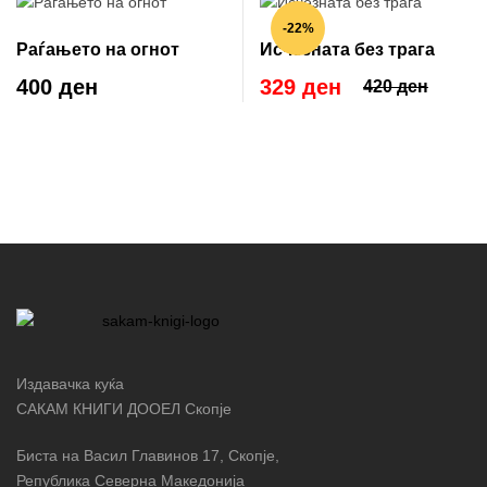
-22%
Раѓањето на огнот
Исчезната без трага
400 ден
329 ден
420 ден
Издавачка куќа
САКАМ КНИГИ ДООЕЛ Скопје
Биста на Васил Главинов 17, Скопје,
Република Северна Македонија