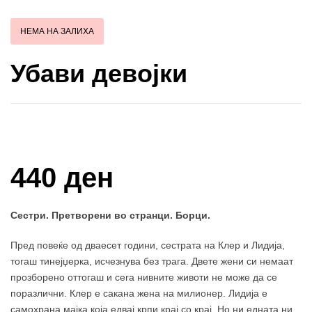
НЕМА НА ЗАЛИХА
Убави девојки
Купи и собери: 10 Поени
440 ден
Сестри. Претворени во странци. Борци.
Пред повеќе од дваесет години, сестрата на Клер и Лидија,
тогаш тинејџерка, исчезнува без трага. Двете жени си немаат
прозборено оттогаш и сега нивните животи не може да се
поразлични. Клер е сакана жена на милионер. Лидија е
самохрана мајка која едвај крпи крај со крај. Но ни едната ни