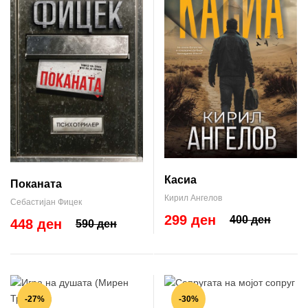
Касиа
Поканата
Кирил Ангелов
Себастијан Фицек
299 ден
400 ден
448 ден
590 ден
-27%
-30%