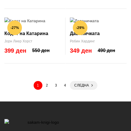
-27%
-29%
Кодот на Катарина
Давеничката
Јорн Лиер Хорст
Робин Хардинг
399 ден
349 ден
550 ден
490 ден
1
2
3
4
СЛЕДНА