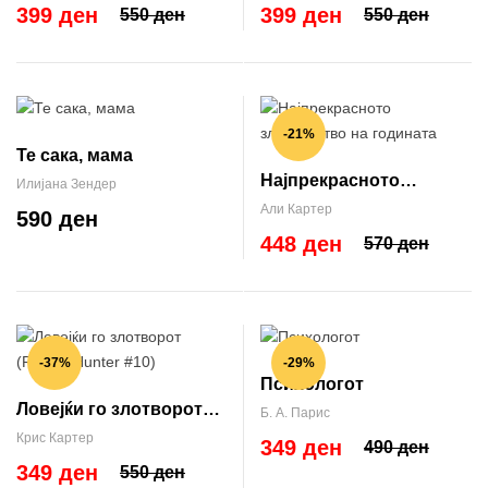
399 ден
399 ден
550 ден
550 ден
-21%
Те сака, мама
Најпрекрасното
Илијана Зендер
злосторство на
Али Картер
590 ден
годината
448 ден
570 ден
-37%
-29%
Психологот
Ловејќи го злотворот
Б. А. Парис
(Robert Hunter #10)
Крис Картер
349 ден
490 ден
349 ден
550 ден