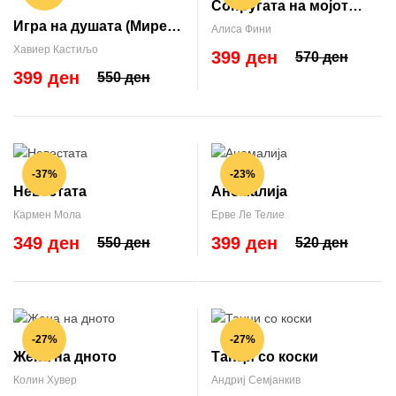
Сопругата на мојот
Игра на душата (Мирен
сопруг
Алиса Фини
Тригс #2)
Хавиер Кастиљо
399 ден
570 ден
399 ден
550 ден
-37%
-23%
Невестата
Аномалија
Кармен Мола
Ерве Ле Телие
349 ден
399 ден
550 ден
520 ден
-27%
-27%
Жена на дното
Танци со коски
Колин Хувер
Андриј Семјанкив