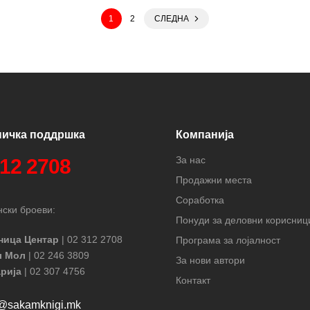
1
2
СЛЕДНА
ничка поддршка
Компанија
За нас
312 2708
Продажни места
Соработка
ски броеви:
Понуди за деловни корисниц
ница Центар
| 02 312 2708
Програма за лојалност
л Мол
| 02 246 3809
За нови автори
рија
| 02 307 4756
Контакт
t@sakamknigi.mk