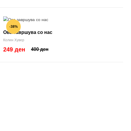
-38%
Ова завршува со нас
Колин Хувер
249 ден
400 ден