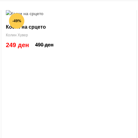
-49%
Коски на срцето
Колин Хувер
249 ден
490 ден