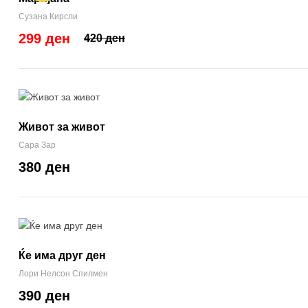
Сузана Кирсли
299 ден
420 ден
Живот за живот
Сара Зар
380 ден
Ќе има друг ден
Лори Нелсон Спилмен
390 ден