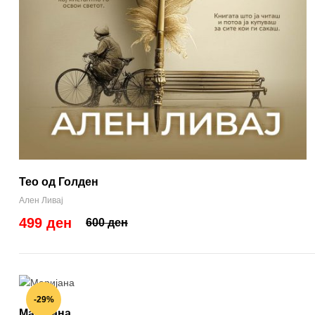
Тео од Голден
Ален Ливај
499 ден
600 ден
-29%
Маријана