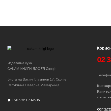
Корис
02 
Издавачка куќа
САКАМ КНИГИ ДООЕЛ Скопје
Телефон
Биста на Васил Главинов 17, Скопје,
Република Северна Македонија
Книжар
Капито
Лептока
ПРИКАЖИ НА МАПА
contac