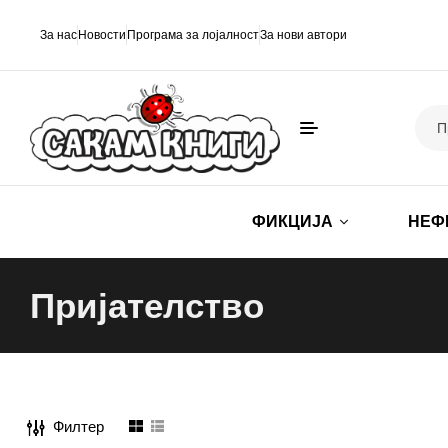
За нас
Новости
Програма за лојалност
За нови автори
ФИКЦИЈА
НЕФ
Пријателство
Филтер