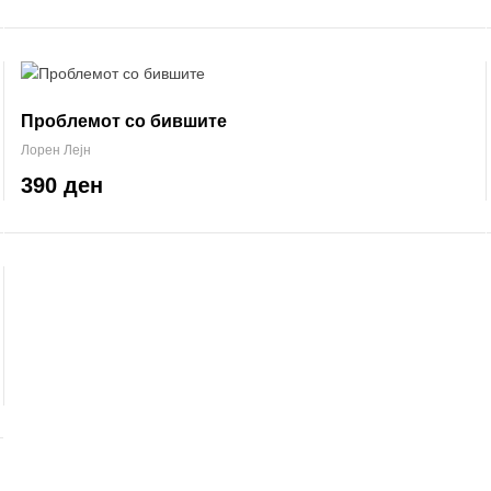
Проблемот со бившите
Лорен Лејн
390 ден