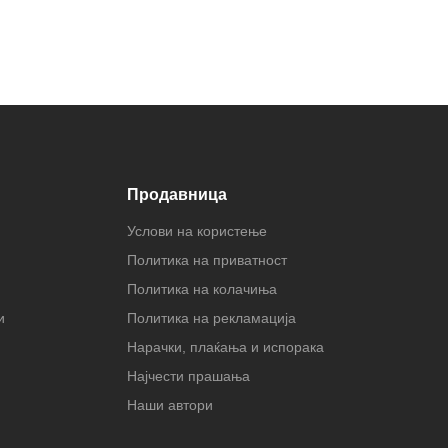
Продавница
Услови на користење
Политика на приватност
Политика на колачиња
и
Политика на рекламација
Нарачки, плаќања и испорака
Најчести прашања
Наши автори