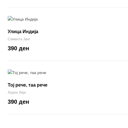
Улица Индија
Саманта Јанг
390 ден
Тој рече, таа рече
Лорен Лејн
390 ден