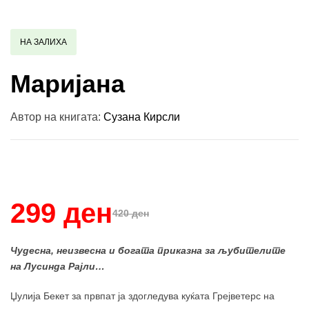
НА ЗАЛИХА
Маријана
Автор на книгата:
Сузана Кирсли
Купи и собери: 10 Поени
299 ден
420 ден
Чудесна, неизвесна и богата приказна за љубителите
на Лусинда Рајли…
Џулија Бекет за првпат ја здогледува куќата Грејветерс на