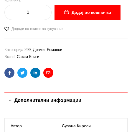
Количина
Додај во кошничка
Додади на список за купување
Категорија
299
,
Драми
,
Романси
Brand:
Сакам Книги
Facebook
Twitter
Linkedin
Email
Дополнителни информации
Автор
Сузана Кирсли