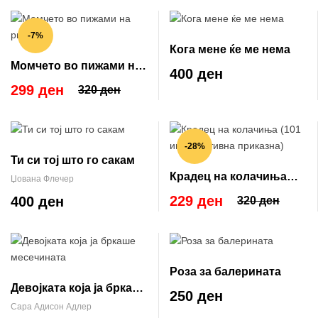
-7%
Кога мене ќе ме нема
Момчето во пижами на
400 ден
риги
299 ден
320 ден
-28%
Ти си тој што го сакам
Крадец на колачиња
Џована Флечер
(101 инспиративна
229 ден
400 ден
320 ден
приказна)
Роза за балерината
Девојката која ја бркаше
250 ден
месечината
Сара Адисон Адлер