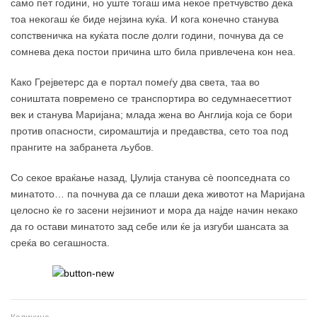
само пет години, но уште тогаш има некое претчувство дека
тоа некогаш ќе биде нејзина куќа. И кога конечно станува
сопственичка на куќата после долги години, почнува да се
сомнева дека постои причина што била привлечена кон неа.
Како Грејветерс да е портал помеѓу два света, таа во
соништата повремено се транспортира во седумнаесеттиот
век и станува Маријана; млада жена во Англија која се бори
против опасности, сиромаштија и предавства, сето тоа под
прангите на забранета љубов.
Со секое враќање назад, Џулија станува сè поопседната со
минатото… па почнува да се плаши дека животот на Маријана
целосно ќе го засени нејзиниот и мора да најде начин некако
да го остави минатото зад себе или ќе ја изгуби шансата за
среќа во сегашноста.