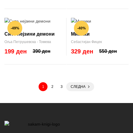
-49%
-40%
Сите нејзини демони
Мимики
Оља Петрушевска - Томева
Себастијан Фицек
199 ден
329 ден
390 ден
550 ден
1
2
3
СЛЕДНА