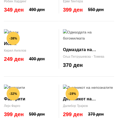
лагата?
Робин Хардинг
Ејми Тинтера
349 ден
399 ден
490 ден
550 ден
-38%
Исаак
Одмаздата на
Кирил Ангелов
богомилката
Оља Петрушевска - Томева
249 ден
400 ден
370 ден
-32%
-19%
Фаворити
Дневникот на
непознатите
Лејн Фарго
Далибор Трајков
399 ден
299 ден
590 ден
370 ден