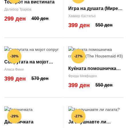
Товарот на вистината
Игра на душата (Мирен
Далибор Трајков
Тригс #2)
Хавиер Кастиљо
299 ден
400 ден
399 ден
550 ден
-30%
-27%
Сопругата на мојот
Куќната помошничка
сопруг
Алиса Фини
гледа сè (The
Фрида Мекфаден
399 ден
570 ден
Housemaid #3)
399 ден
550 ден
-29%
-27%
Давеничката
Ја слушнавте ли