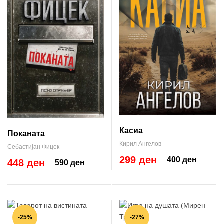
Касиа
Поканата
Кирил Ангелов
Себастијан Фицек
299 ден
400 ден
448 ден
590 ден
-25%
-27%