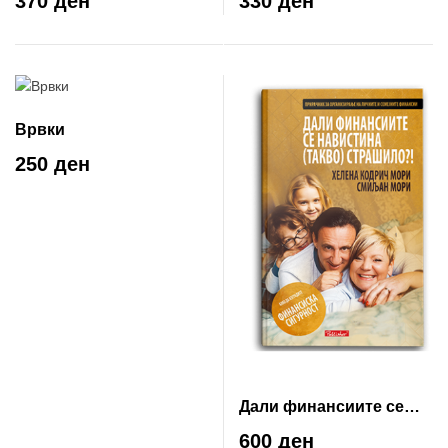
370 ден
330 ден
Врвки
250 ден
Дали финансиите се
навистина (такво)
600 ден