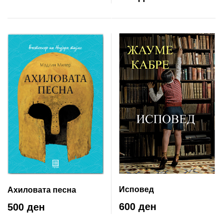
страшило?!
Исповед
Ахиловата песна
600 ден
500 ден