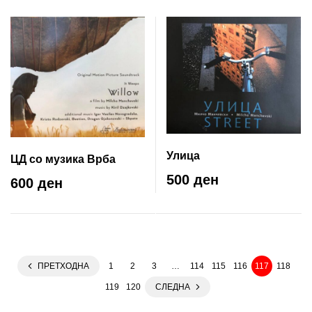
Улица
ЦД со музика Врба
500 ден
600 ден
ПРЕТХОДНА
1
2
3
…
114
115
116
117
118
119
120
СЛЕДНА