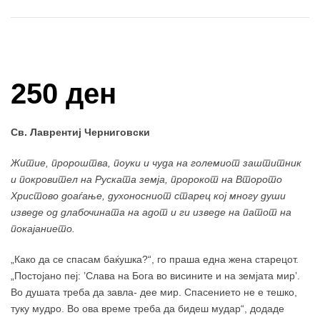
Купи и собери: 10 Поени
250 ден
Св. Лаврентиј Черниговски
Житие, пророштва, поуки и чуда на големиот заштитник
и покровител на Руската земја, пророкот на Второто
Христово доаѓање, духоносниот старец кој многу души
изведе од длабочината на адот и ги изведе на патот на
покајанието.
„Како да се спасам баќушка?“, го праша една жена старецот.
„Постојано пеј: ’Слава на Бога во висините и на земјата мир’.
Во душата треба да завла- дее мир. Спасението не е тешко,
туку мудро. Во ова време треба да бидеш мудар“, додаде