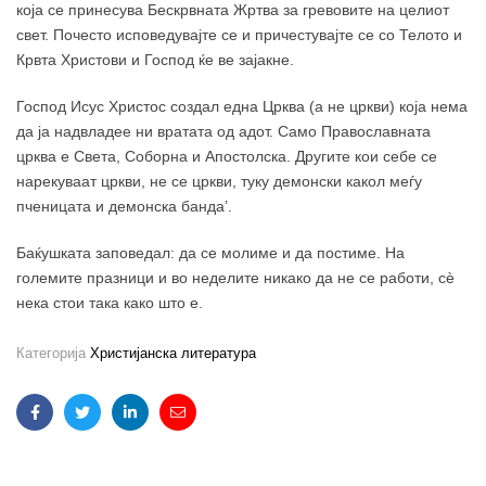
која се принесува Бескрвната Жртва за гревовите на целиот
свет. Почесто исповедувајте се и причестуваjте се со Телото и
Крвта Христови и Господ ќе ве зајакне.
Господ Исус Христос создал една Црква (а не цркви) која нема
да ја надвладее ни вратата од адот. Само Православната
црква е Света, Соборна и Апостолска. Другите кои себе се
нарекуваат цркви, не се цркви, туку демонски какол меѓу
пченицата и демонска банда’.
Баќушката заповедал: да се молиме и да постиме. На
големите празници и во неделите никако да не се работи, сè
нека стои така како што е.
Категорија
Христијанска литература
Facebook
Twitter
Linkedin
Email