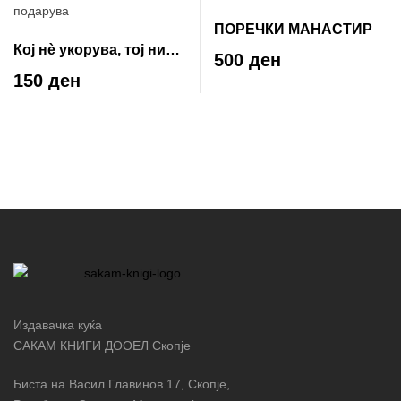
ПОРЕЧКИ МАНАСТИР
Кој нè укорува, тој ни
500 ден
подарува
150 ден
Издавачка куќа
САКАМ КНИГИ ДООЕЛ Скопје
Биста на Васил Главинов 17, Скопје,