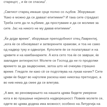
старецот, „ и ќе се спасиш“.
„Светиот старец имаше срце полно со љубов. Зборуваше:
’Како е можно да се даваат епитимии? И така сите страдаат.
Треба сите да ги љубиме, да простуваме и да се молиме за
сите. Јас на никого не му давав епитимии“.
„Ќе дојде време“, зборуваше преподобниот отец Лаврентиј,
„кога ќе се обновуваат и затворените храмови, и тоа не само
од надвор туку и одвнатре. Куполите ќе се позлатуваат и на
црквите и на камбанариите. А кога сето тоа ќе се заврши, ќе
завладее антихристот. Молете се Господ да ни го продолжи
времето за да зацврснеме, затоа што нè очекува страшно
време. Гледате ли како сè се подготвува на лукав начин? Сите
цркви ќе бидат во најголем раскош како никогаш претходно, а
во нив нема да смее да се влегува.
„А вие, во реновирањето на нашата црква бидете умерени
кога е во прашање нејзината надворешност. Повеќе молете се,
одете во црква додека има можност, особено на Литургија на