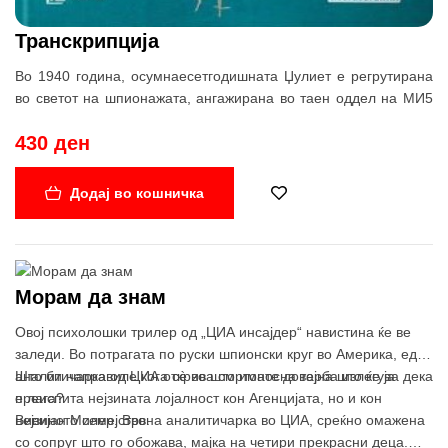
Транскрипција
Во 1940 година, осумнаесетгодишната Џулиет е регрутирана
во светот на шпионажата, ангажирана во таен оддел на МИ5
со задача да ги надгледува активностите на британските
430 ден
фашистички симпатизери. Брзо сфаќа дека таа работа е
истовремено здодевна и застрашувачка. Но, со крајот на
војната, смета дека сето тоа е засекогаш позади неа.
Додај во кошничка
Десет годицни подоцна, сега како продуцент во „Би-би-си“,
Џулиет ненадејно се соочува со некои ликови од шпионското
минато. Сега е во тек една поинаква војна, војна што се води
на поинакво бојно поле, а Џулиет сфаќа дека повтороно
Морам да знам
живее живот исполнет со закани и ризици.
„Транскрипција“ е не само возбудлива книга. Таа поседува
Овој психолошки трилер од „ЦИА инсајдер“ навистина ќе ве
длабочина и текстура што многу ретко се наоѓа во овој жанр.
заледи. Во потрагата по руски шпионски круг во Америка, една
Ова е бравурозен современ роман кој е полн како со
аналитичарка од ЦИА открива смртоносна тајна што ќе ја
Што би направиле кога сè во што имате доверба излегува дека
остроумност, така и со емпатија – врвно авторско остварување
преиспита нејзината лојалност кон Агенцијата, но и кон
е лага?
на една од најдобрите пистелики на денешнината.
нејзиното семејство.
Вивијан Милер. Врвна аналитичарка во ЦИА, среќно омажена
со сопруг што го обожава, мајка на четири прекрасни деца.