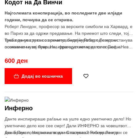
Кодот на Да Винчи
Најголемата конспирација, во последните две илјади
години, почнува да се открива.
Роберт Ленгдон, професор за верските симболи на Харвард, е
во Париз за да одржи предавање. На приемот што следи, тој
треба да се сретне со почитуваниот куратор од светски
Тука почнува трка со времето, бидејќи Роберт Ленгдон станува
познатиот музеј Лувр. Но, кураторот нема да се појави, а
осомничен и со помош на францускиот криптолог Софи Неве,
подоцна таа вечер Ленгдон дознава, од страна на валстите,
мора да дешифрираат безброј таинствени симболи кои биле
600 ден
дека кураторот е пронајден мртов. Ленгдон оди во Лувр на
оставени специјално за нив. Ако Роберт и Софи не можат да ја
местото на злосторството, каде што открива чудни докази кои
решат загатката, древната вистина може да биде загубена
убиецот ги оставил зад себе.
засекогаш, а тие самите да завршат како колатерална штета.
Додај во кошничка
Инферно
Данте инспирираше раѓање на уште едно уметничко дело! Но
уметничко дело кое сее смрт! Дали ИНФЕРНО за човештвото
значи Пекол, Чистилиште или Спасение? Роберт Ленгдон се
Ден Браун повторно не води на патување низ мрачните