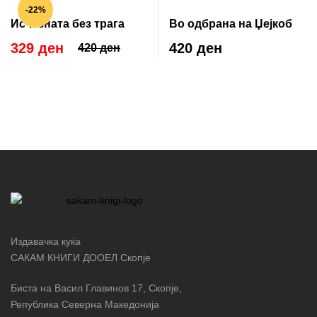
-22%
Исчезната без трага
Во одбрана на Џејкоб
329 ден
420 ден
420 ден
Издавачка куќа
САКАМ КНИГИ ДООЕЛ Скопје
Биста на Васил Главинов 17, Скопје,
Република Северна Македонија