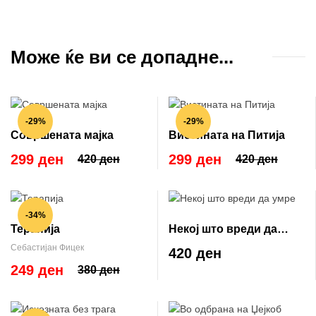
Може ќе ви се допадне...
-29%
-29%
Совршената мајка
Вистината на Питија
299 ден
299 ден
420 ден
420 ден
-34%
Терапија
Некој што вреди да
умре
Себастијан Фицек
420 ден
249 ден
380 ден