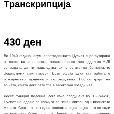
Транскрипција
Купи и собери: 10 Поени
430 ден
Во 1940 година, осумнаесетгодишната Џулиет е регрутирана
во светот на шпионажата, ангажирана во таен оддел на МИ5
со задача да ги надгледува активностите на британските
фашистички симпатизери. Брзо сфаќа дека таа работа е
истовремено здодевна и застрашувачка. Но, со крајот на
војната, смета дека сето тоа е засекогаш позади неа.
Десет годицни подоцна, сега како продуцент во „Би-би-си“,
Џулиет ненадејно се соочува со некои ликови од шпионското
минато. Сега е во тек една поинаква војна, војна што се води
на поинакво бојно поле, а Џулиет сфаќа дека повтороно