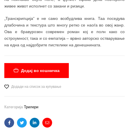
живее живот исполнет со закани и ризици.
„Транскрипција“ е не само возбудлива книга. Таа поседува
длабочина и текстура што многу ретко се наоѓа во овој жанр.
Ова е бравурозен современ роман кој е полн како со
остроумност, така и со емпатија – врвно авторско остварување
на една од најдобрите пистелики на денешнината.
Додај во кошничка
Додади на список за купување
Категорија
Трилери
Facebook
Twitter
Linkedin
Email