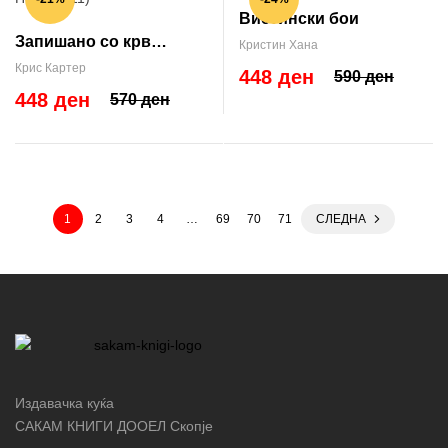
Вистински бои
Запишано со крв
Кристин Хана
(Robert Hunter #11)
Крис Картер
448 ден
590 ден
448 ден
570 ден
1
2
3
4
…
69
70
71
СЛЕДНА
Издавачка куќа
САКАМ КНИГИ ДООЕЛ Скопје