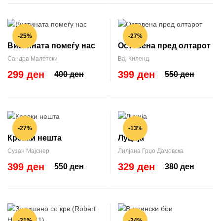
-25%
-27%
Вистината помеѓу нас
Оставена пред олтарот
Сандра Малетски
Вај Киленд
299 ден
399 ден
400 ден
550 ден
-27%
-13%
Кревки нешта
Луција
Сузан Мајснер
Лилјана Грџо Дамовска
399 ден
329 ден
550 ден
380 ден
-21%
-24%