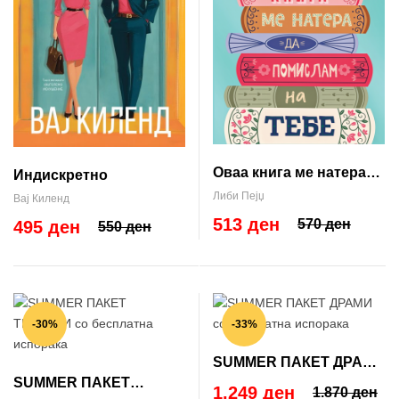
Оваа книга ме натера
Индискретно
да помислам на тебе
Либи Пејџ
Вај Киленд
513 ден
570 ден
495 ден
550 ден
-30%
-33%
SUMMER ПАКЕТ ДРАМИ
SUMMER ПАКЕТ
со бесплатна испорака
1.249 ден
1.870 ден