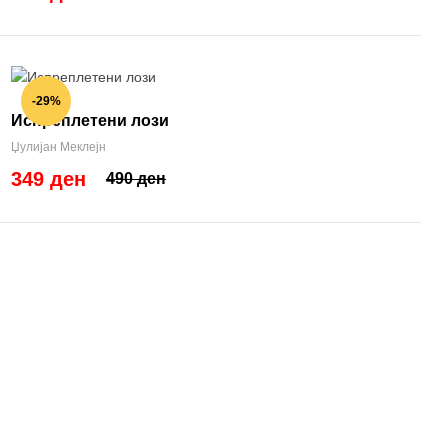
-29%
Испреплетени лози
Џулијан Меклејн
349 ден
490 ден