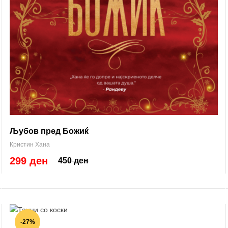
Љубов пред Божиќ
Кристин Хана
299 ден
450 ден
-27%