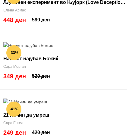
Љубовен експеримент во Њујорк (Love Deception
#2)
Елена Армас
448 ден
590 ден
-33%
Нашиот најубав Божиќ
Сара Морган
349 ден
520 ден
-41%
21 Начин да умреш
Сара Енгел
249 ден
420 ден