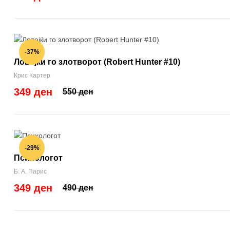
-37%
Ловејќи го злотворот (Robert Hunter #10)
Крис Картер
349 ден
550 ден
-29%
Психологот
Б. А. Парис
349 ден
490 ден