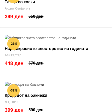
Танци со коски
Андриј Семјанкив
399 ден
550 ден
-21%
Најпрекрасното злосторство на годината
Али Картер
448 ден
570 ден
-32%
Крадецот на бакнежи
Л. Џ. Шен
399 ден
590 ден