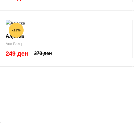
-33%
Алјаска
Ана Волц
249 ден
370 ден