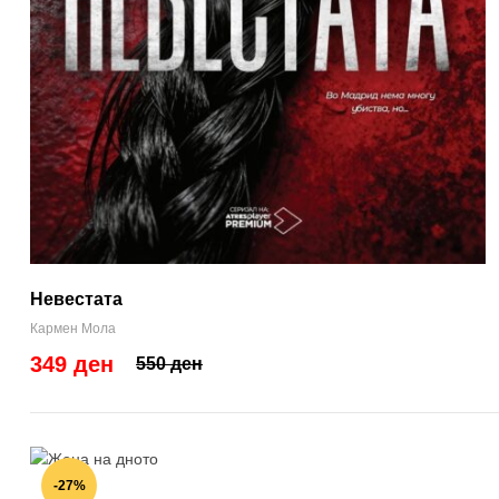
Невестата
Кармен Мола
349 ден
550 ден
-27%