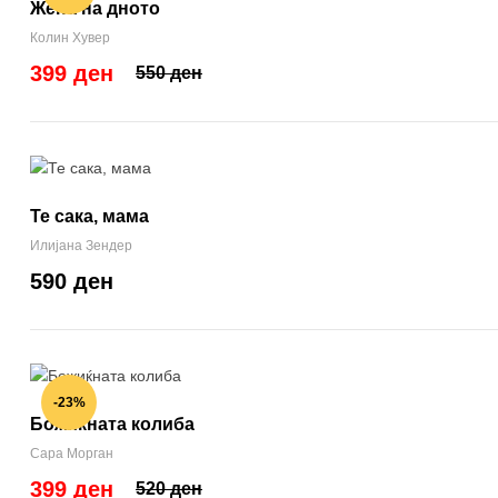
Жена на дното
Колин Хувер
399 ден
550 ден
Те сака, мама
Илијана Зендер
590 ден
-23%
Божиќната колиба
Сара Морган
399 ден
520 ден