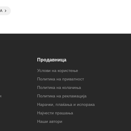
А
Продавница
Услови на користење
Политика на приватност
Политика на колачиња
и
Политика на рекламација
Нарачки, плаќања и испорака
Најчести прашања
Наши автори