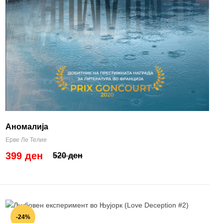
Аномалија
Ерве Ле Телие
399 ден
520 ден
-24%