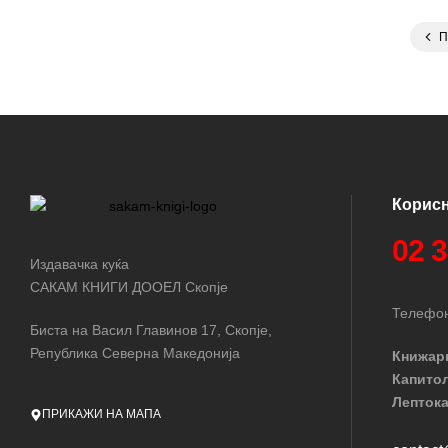
П
Корис
02 
Издавачка куќа
САКАМ КНИГИ ДООЕЛ Скопје
Телефон
Биста на Васил Главинов 17, Скопје,
Република Северна Македонија
Книжар
Капито
Лептока
ПРИКАЖИ НА МАПА