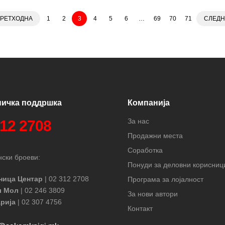
РЕТХОДНА
1
2
3
4
5
6
…
69
70
71
СЛЕДН
ничка поддршка
Компанија
За нас
312 2708
Продажни места
Соработка
ски броеви:
Понуди за деловни корисниц
ница Центар
| 02 312 2708
Програма за лојалност
л Мол
| 02 246 3809
За нови автори
рија
| 02 307 4756
Контакт