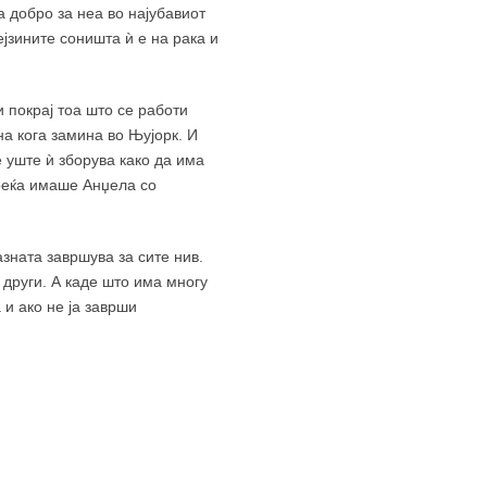
а добро за неа во најубавиот
ејзините соништа ѝ е на рака и
и покрај тоа што се работи
на кога замина во Њујорк. И
ѐ уште ѝ зборува како да има
среќа имаше Анџела со
азната завршува за сите нив.
 други. А каде што има многу
 и ако не ја заврши