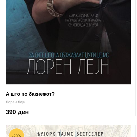
А што по бакнежот?
Лорен Лејн
390 ден
-29%