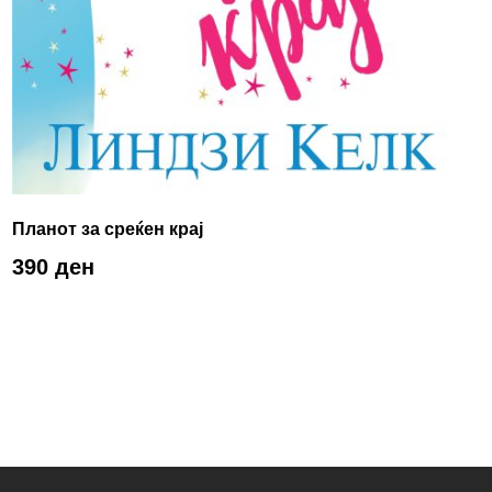
Планот за среќен крај
390 ден