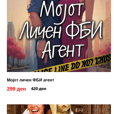
Мојот личен ФБИ агент
299 ден
420 ден