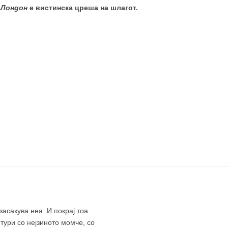
 Лондон
е вистинска цреша на шлагот.
асакува неа. И покрај тоа
тури со нејзиното момче, со