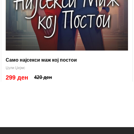
Само најсекси маж кој постои
Џули Џејмс
299 ден
420 ден