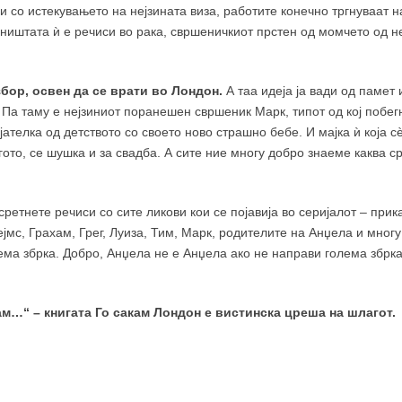
 со истекувањето на нејзината виза, работите конечно тргнуваат н
оништата ѝ е речиси во рака, свршеничкиот прстен од момчето од н
бор, освен да се врати во Лондон.
А таа идеја ја вади од памет 
 Па таму е нејзиниот поранешен свршеник Марк, типот од кој побег
јателка од детството со своето ново страшно бебе. И мајка ѝ која с
гото, се шушка и за свадба. А сите ние многу добро знаеме каква 
сретнете речиси со сите ликови кои се појавија во серијалот – прик
јмс, Грахам, Грег, Луиза, Тим, Марк, родителите на Анџела и многу
ема збрка. Добро, Анџела не е Анџела ако не направи голема збрка
кам…“ – книгата Го сакам Лондон е вистинска цреша на шлагот.