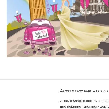
Домот е таму каде што е и с
Анџела Кларк е апсолутно вљу
што нејзиниот вистински дом е