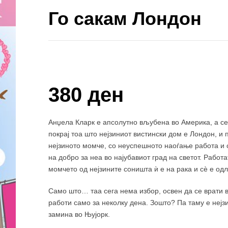
Го сакам Лондон
Купи и собери: 10 Поени
380 ден
Анџела Кларк е апсолутно вљубена во Америка, а се 
покрај тоа што нејзиниот вистински дом е Лондон, и 
нејзиното момче, со неуспешното наоѓање работа и с
на добро за неа во најубавиот град на светот. Работ
момчето од нејзините соништа ѝ е на рака и сѐ е од
Само што… таа сега нема избор, освен да се врати во
работи само за неколку дена. Зошто? Па таму е нејз
замина во Њујорк.