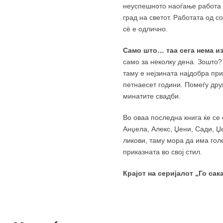
неуспешното наоѓање работа и
град на светот. Работата од с
сѐ е одлично.
Само што… таа сега нема из
само за неколку дена. Зошто?
таму е нејзината најдобра при
петнаесет години. Помеѓу дру
минатите свадби.
Во оваа последна книга ќе се 
Анџела, Алекс, Џени, Сади, Џе
ликови, таму мора да има гол
приказната во свој стил.
Крајот на серијалот „Го са