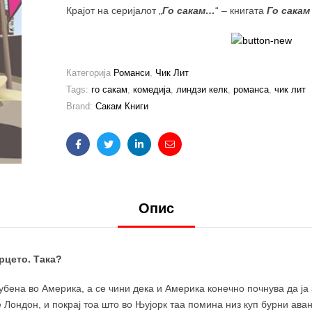
Крајот на серијалот „
Го сакам…
“ – книгата
Го сакам
Категорија
Романси
,
Чик Лит
Tags:
го сакам
,
комедија
,
линдзи келк
,
романса
,
чик лит
Brand:
Сакам Книги
Facebook
Twitter
Linkedin
Email
Опис
рцето. Така?
бена во Америка, а се чини дека и Америка конечно почнува да ја з
 Лондон, и покрај тоа што во Њујорк таа помина низ куп бурни аван