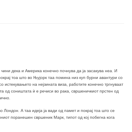
1.299 ден
1.890 ден
520 ден
чини дека и Америка конечно почнува да ја засакува неа. И
покрај тоа што во Њујорк таа помина низ куп бурни авантури со
о истекувањето на нејзината виза, работите конечно тргнуваат
ата од соништата ѝ е речиси во рака, свршеничкиот прстен од
лично.
 Лондон. А таа идеја ја вади од памет и покрај тоа што се
иниот поранешен свршеник Марк, типот од кој побегна кога