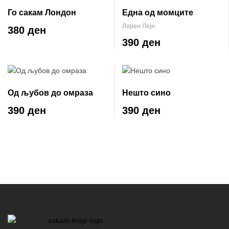
Го сакам Лондон
Една од момците
Лорен Лејн
380 ден
390 ден
Од љубов до омраза
Нешто сино
390 ден
390 ден