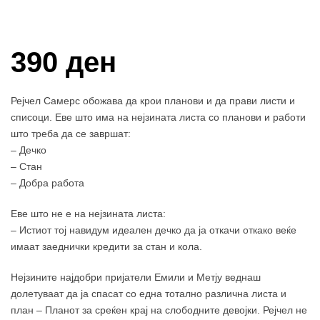
Купи и собери: 10 Поени
390 ден
Рејчел Самерс обожава да крои планови и да прави листи и
списоци. Еве што има на нејзината листа со планови и работи
што треба да се завршат:
– Дечко
– Стан
– Добра работа
Еве што не е на нејзината листа:
– Истиот тој навидум идеален дечко да ја откачи откако веќе
имаат заеднички кредити за стан и кола.
Нејзините најдобри пријатели Емили и Метју веднаш
долетуваат да ја спасат со една тотално различна листа и
план – Планот за среќен крај на слободните девојки. Рејчел не