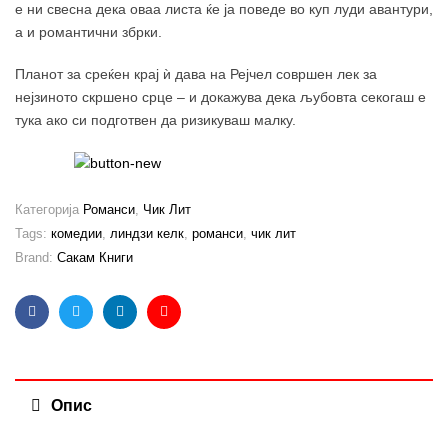
е ни свесна дека оваа листа ќе ја поведе во куп луди авантури,
а и романтични збрки.
Планот за среќен крај ѝ дава на Рејчел совршен лек за
нејзиното скршено срце – и докажува дека љубовта секогаш е
тука ако си подготвен да ризикуваш малку.
Категорија
Романси
,
Чик Лит
Tags:
комедии
,
линдзи келк
,
романси
,
чик лит
Brand:
Сакам Книги
Facebook
Twitter
Linkedin
Email
Опис