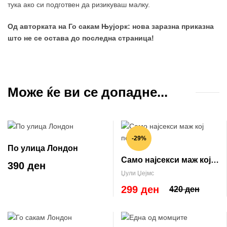
тука ако си подготвен да ризикуваш малку.
Од авторката на Го сакам Њујорк: нова заразна приказна
што не се остава до последна страница!
Може ќе ви се допадне...
-29%
По улица Лондон
Само најсекси маж кој
390 ден
постои
Џули Џејмс
299 ден
420 ден