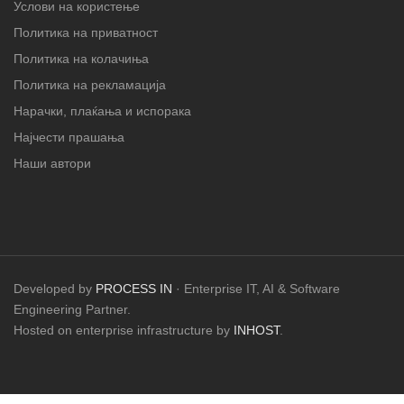
Услови на користење
Политика на приватност
Политика на колачиња
Политика на рекламација
Нарачки, плаќања и испорака
Најчести прашања
Наши автори
Developed by
PROCESS IN
· Enterprise IT, AI & Software
Engineering Partner.
Hosted on enterprise infrastructure by
INHOST
.