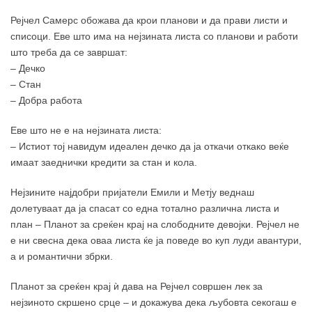
Рејчел Самерс обожава да крои планови и да прави листи и
списоци. Еве што има на нејзината листа со планови и работи
што треба да се завршат:
– Дечко
– Стан
– Добра работа
Еве што не е на нејзината листа:
– Истиот тој навидум идеален дечко да ја откачи откако веќе
имаат заеднички кредити за стан и кола.
Нејзините најдобри пријатели Емили и Метју веднаш
долетуваат да ја спасат со една тотално различна листа и
план – Планот за среќен крај на слободните девојки. Рејчел не
е ни свесна дека оваа листа ќе ја поведе во куп луди авантури,
а и романтични збрки.
Планот за среќен крај ѝ дава на Рејчел совршен лек за
нејзиното скршено срце – и докажува дека љубовта секогаш е