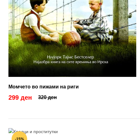
Момчето во пижами на риги
299 ден
320 ден
-15%