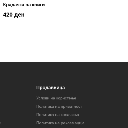
Крадачка на книги
420 ден
Продавница
Услови на користење
Политика на приватност
Политика на колачиња
и
Политика на рекламација