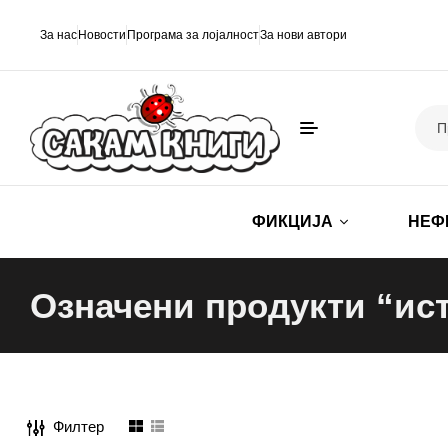
За нас
Новости
Програма за лојалност
За нови автори
ФИКЦИЈА
НЕФ
Означени продукти “ис
Филтер