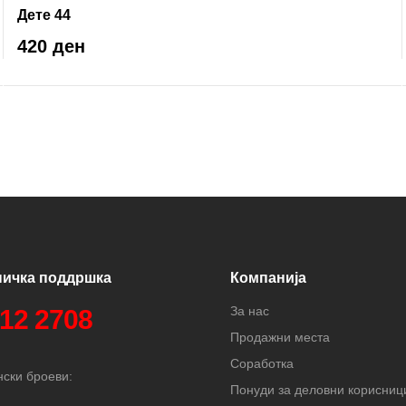
Дете 44
420 ден
ничка поддршка
Компанија
За нас
312 2708
Продажни места
Соработка
ски броеви:
Понуди за деловни корисниц