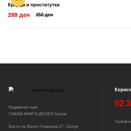
Крадци и проститутки
299 ден
350 ден
Корис
02 
Издавачка куќа
САКАМ КНИГИ ДООЕЛ Скопје
Телефон
Биста на Васил Главинов 17, Скопје,