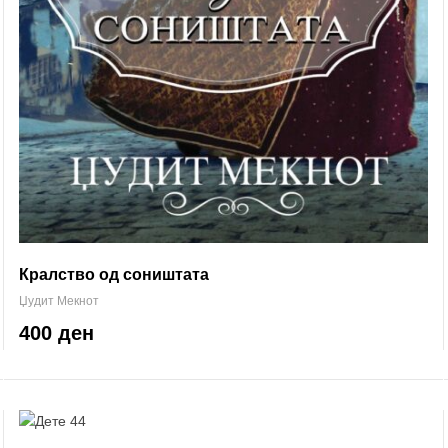
Кралство од соништата
Џудит Мекнот
400 ден