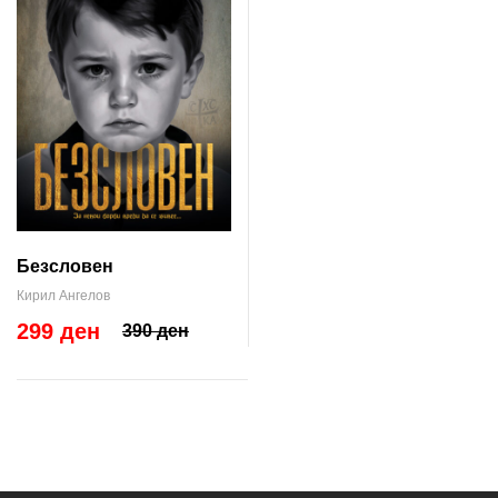
Безсловен
Кирил Ангелов
299 ден
390 ден