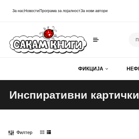
За нас
Новости
Програма за лојалност
За нови автори
ФИКЦИЈА
НЕФ
Инспиративни картичк
Филтер