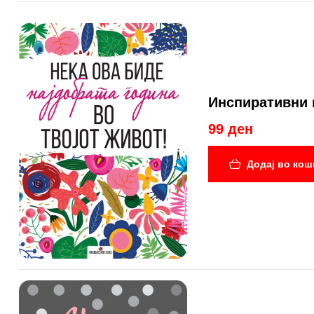
Инспиративни 
99 ден
Додај во кош