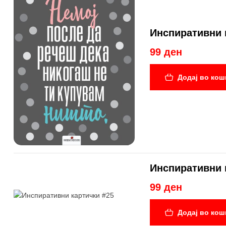
Инспиративни 
99 ден
Додај во кош
Инспиративни 
99 ден
Додај во кош