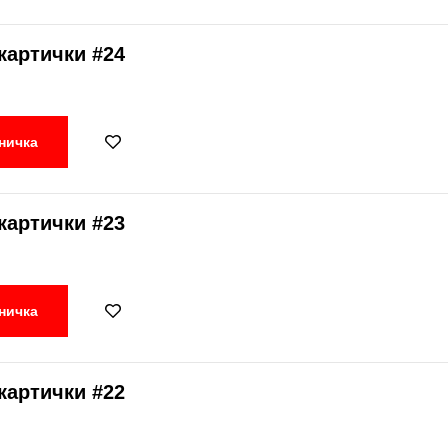
картички #24
ничка
картички #23
ничка
картички #22