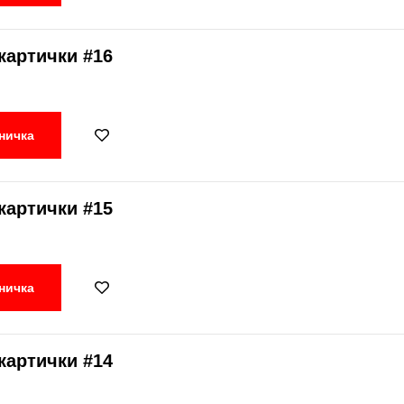
картички #16
ничка
картички #15
ничка
картички #14