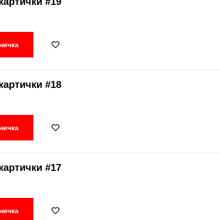
картички #19
ничка
картички #18
ничка
картички #17
ничка