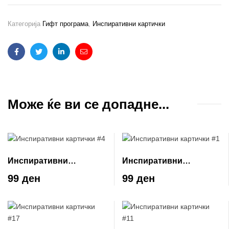
Категорија
Гифт програма
,
Инспиративни картички
Facebook
Twitter
Linkedin
Email
Може ќе ви се допадне...
Инспиративни
Инспиративни
картички #4
картички #1
99 ден
99 ден