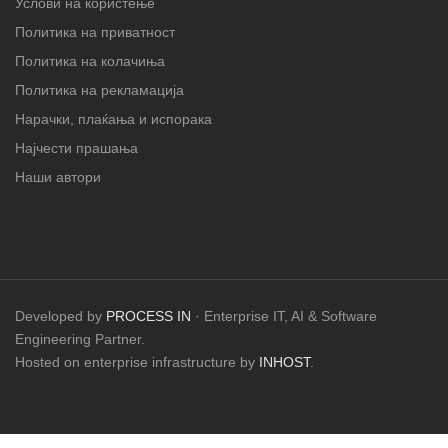
Услови на користење
Политика на приватност
Политика на колачиња
Политика на рекламација
Нарачки, плаќања и испорака
Најчести прашања
Наши автори
Developed by
PROCESS IN
· Enterprise IT, AI & Software
Engineering Partner.
Hosted on enterprise infrastructure by
INHOST
.