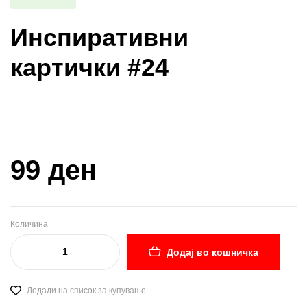
Инспиративни
картички #24
Купи и собери: 10 Поени
99 ден
Количина
Додај во кошничка
Додади на список за купување