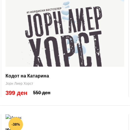
Кодот на Катарина
Јорн Лиер Хорст
399 ден
550 ден
-38%