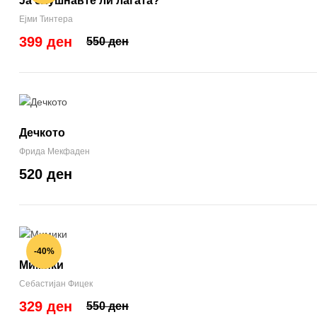
Ја слушнавте ли лагата?
Ејми Тинтера
399 ден
550 ден
Дечкото
Фрида Мекфаден
520 ден
-40%
Мимики
Себастијан Фицек
329 ден
550 ден