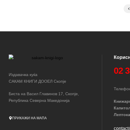
Корис
02 
Издавачка куќа
САКАМ КНИГИ ДООЕЛ Скопје
Телефон
Биста на Васил Главинов 17, Скопје,
Република Северна Македонија
Книжар
Капито
Лептока
ПРИКАЖИ НА МАПА
contac