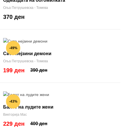
Одмаздата на богомилката
Оља Петрушевска - Томева
370 ден
-49%
Сите нејзини демони
Оља Петрушевска - Томева
199 ден
390 ден
-43%
Балот на лудите жени
Викторија Мас
229 ден
400 ден