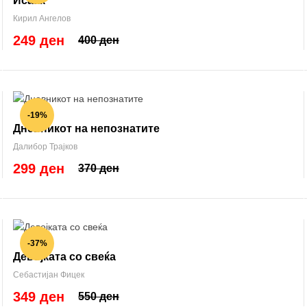
Исаак
Кирил Ангелов
249 ден
400 ден
-19%
Дневникот на непознатите
Далибор Трајков
299 ден
370 ден
-37%
Девојката со свеќа
Себастијан Фицек
349 ден
550 ден