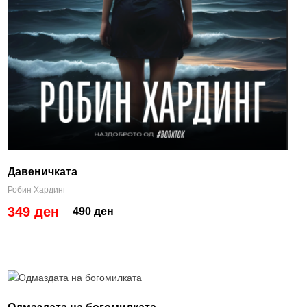
Давеничката
Робин Хардинг
349 ден
490 ден