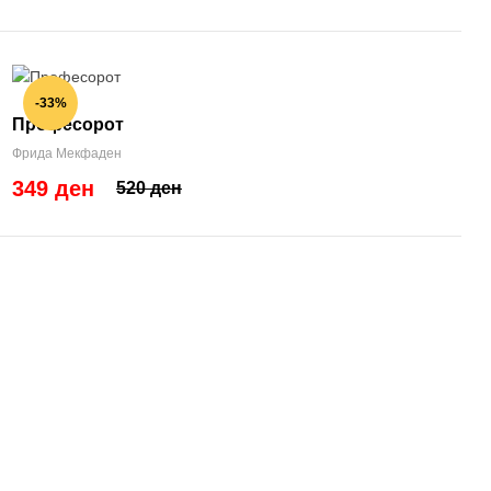
-33%
Професорот
Фрида Мекфаден
349 ден
520 ден