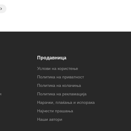
Продавница
Услови на користење
Политика на приватност
Политика на колачиња
и
Политика на рекламација
Нарачки, плаќања и испорака
Најчести прашања
Наши автори