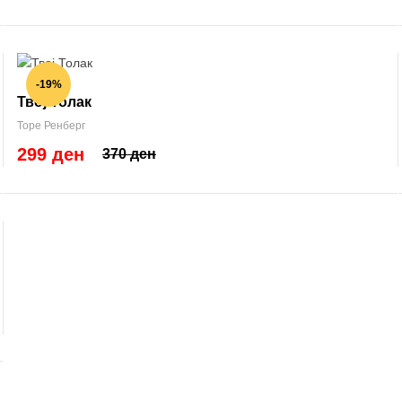
-19%
Твој Толак
Торе Ренберг
299 ден
370 ден