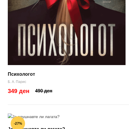
Психологот
Б. А. Парис
349 ден
490 ден
-27%