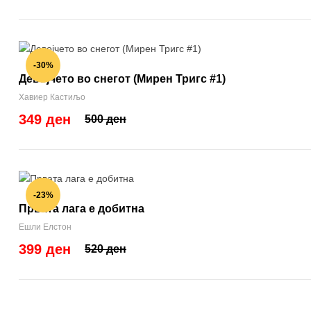
-30%
Девојчето во снегот (Мирен Тригс #1)
Хавиер Кастиљо
349 ден
500 ден
-23%
Првата лага е добитна
Ешли Елстон
399 ден
520 ден