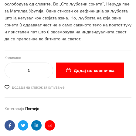
ослободува од сликите. Во „Сто љубовни сонети“, Неруда пее
за Матилда Урутија. Овие стихови се дефиниција за љубовта
што ја негувал кон својата жена. Но, љубовта на која овие
сонети ù оддаваат чест не е само саканото тело на поетот туку
и пристапен пат што ù овозможува на индивидуалната свест
да се препознае во битието на светот.
Количина
Додај во кошничка
Додади на список за купување
Категорија
Поезија
Facebook
Twitter
Linkedin
Email