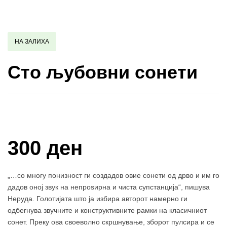
НА ЗАЛИХА
Сто љубовни сонети
Купи и собери: 10 Поени
300 ден
„…со многу понизност ги создадов овие сонети од дрво и им го
дадов оној звук на непроѕирна и чиста супстанција“, пишува
Неруда. Голотијата што ја избира авторот намерно ги
одбегнува звучните и конструктивните рамки на класичниот
сонет. Преку ова своеволно скршнување, зборот пулсира и се