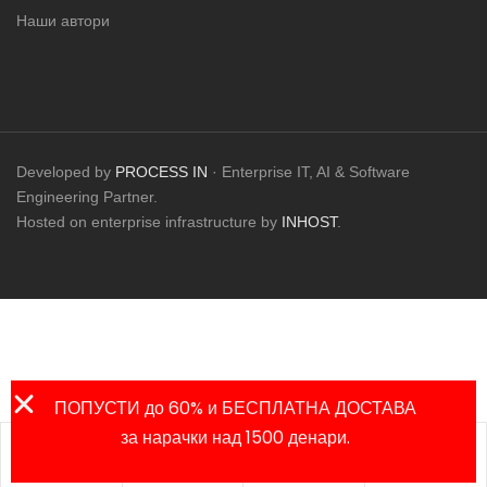
Наши автори
Developed by
PROCESS IN
· Enterprise IT, AI & Software
Engineering Partner.
Hosted on enterprise infrastructure by
INHOST
.
ПОПУСТИ до 60% и БЕСПЛАТНА ДОСТАВА
за нарачки над 1500 денари.
Листа на
Продавница
Сметка
Пребарај
омилени