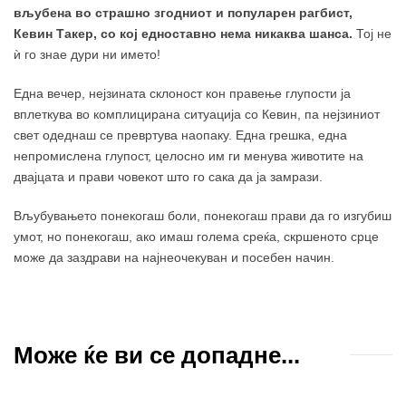
вљубена во страшно згодниот и популарен рагбист,
Кевин Такер, со кој едноставно нема никаква шанса.
Тој не
ѝ го знае дури ни името!
Една вечер, нејзината склоност кон правење глупости ја
вплеткува во комплицирана ситуација со Кевин, па нејзиниот
свет одеднаш се превртува наопаку. Една грешка, една
непромислена глупост, целосно им ги менува животите на
двајцата и прави човекот што го сака да ја замрази.
Вљубувањето понекогаш боли, понекогаш прави да го изгубиш
умот, но понекогаш, ако имаш голема среќа, скршеното срце
може да заздрави на најнеочекуван и посебен начин.
Може ќе ви се допадне...