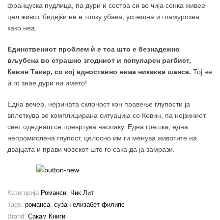
француска пудлица, па дури и сестра си во чија сенка живее
цел живот, бидејќи не е толку убава, успешна и гламурозна
како неа.
Единствениот проблем ѝ е тоа што е безнадежно
вљубена во страшно згодниот и популарен рагбист,
Кевин Такер, со кој едноставно нема никаква шанса.
Тој не
ѝ го знае дури ни името!
Една вечер, нејзината склоност кон правење глупости ја
вплеткува во комплицирана ситуација со Кевин, па нејзиниот
свет одеднаш се превртува наопаку. Една грешка, една
непромислена глупост, целосно им ги менува животите на
двајцата и прави човекот што го сака да ја замрази.
Категорија
Романси
,
Чик Лит
Tags:
романса
,
сузан елизабет филипс
Brand:
Сакам Книги