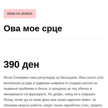
НЕМА НА ЗАЛИХА
Ова мое срце
Купи и собери: 10 Поени
390 ден
Моли Сомервил има репутација на бељаџика. Има нешто што
внатрешно ја јаде и одвреме-навреме ѝ создава нагони за
правење проблеми и бељи, а предзнак за тоа обично е
менувањето на фризурата. Но добро, никој не е совршен.
Инаку, може да се каже дека има скоро идеален живот. Ја
обожава својата работа, својот тешко заработен стан, својата