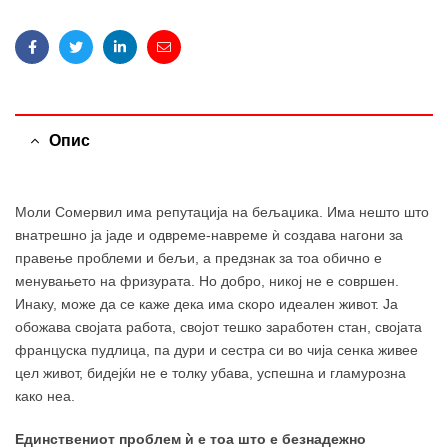
Facebook
Twitter
Linkedin
Email
Опис
Моли Сомервил има репутација на бељаџика. Има нешто што
внатрешно ја јаде и одвреме-навреме ѝ создава нагони за
правење проблеми и бељи, а предзнак за тоа обично е
менувањето на фризурата. Но добро, никој не е совршен.
Инаку, може да се каже дека има скоро идеален живот. Ја
обожава својата работа, својот тешко заработен стан, својата
француска пудлица, па дури и сестра си во чија сенка живее
цел живот, бидејќи не е толку убава, успешна и гламурозна
како неа.
Единствениот проблем ѝ е тоа што е безнадежно