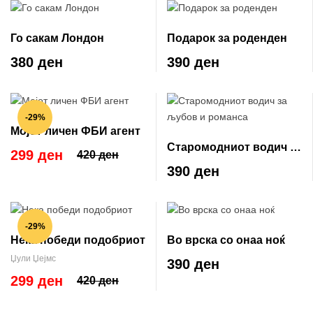
Го сакам Лондон
Подарок за роденден
380 ден
390 ден
-29%
Мојот личен ФБИ агент
Старомодниот водич за
299 ден
420 ден
љубов и романса
390 ден
-29%
Нека победи подобриот
Во врска со онаа ноќ
Џули Џејмс
390 ден
299 ден
420 ден