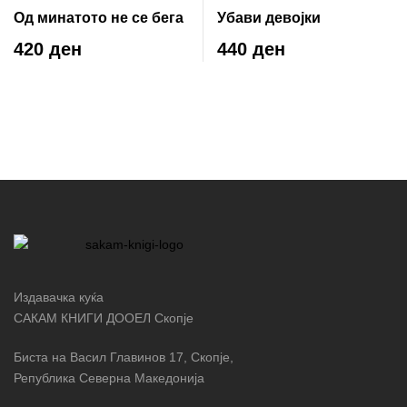
Од минатото не се бега
Убави девојки
420 ден
440 ден
Издавачка куќа
САКАМ КНИГИ ДООЕЛ Скопје
Биста на Васил Главинов 17, Скопје,
Република Северна Македонија