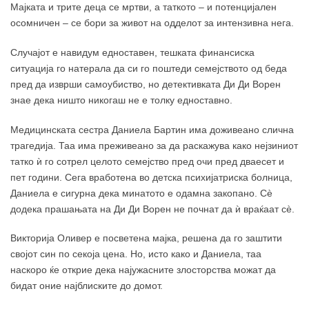
Мајката и трите деца се мртви, а таткото – и потенцијален
осомничен – се бори за живот на одделот за интензивна нега.
Случајот е навидум едноставен, тешката финансиска
ситуација го натерала да си го поштеди семејството од беда
пред да изврши самоубиство, но детективката Ди Ди Ворен
знае дека ништо никогаш не е толку едноставно.
Медицинската сестра Даниела Бартин има доживеано слична
трагедија. Таа има преживеано за да раскажува како нејзиниот
татко ѝ го сотрел целото семејство пред очи пред дваесет и
пет години. Сега вработена во детска психијатриска болница,
Даниела е сигурна дека минатото е одамна закопано. Сè
додека прашањата на Ди Ди Ворен не почнат да ѝ враќаат сè.
Викторија Оливер е посветена мајка, решена да го заштити
својот син по секоја цена. Но, исто како и Даниела, таа
наскоро ќе открие дека најужасните злосторства можат да
бидат оние најблиските до домот.