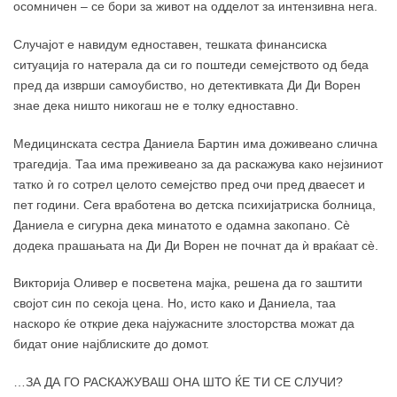
осомничен – се бори за живот на одделот за интензивна нега.
Случајот е навидум едноставен, тешката финансиска
ситуација го натерала да си го поштеди семејството од беда
пред да изврши самоубиство, но детективката Ди Ди Ворен
знае дека ништо никогаш не е толку едноставно.
Медицинската сестра Даниела Бартин има доживеано слична
трагедија. Таа има преживеано за да раскажува како нејзиниот
татко ѝ го сотрел целото семејство пред очи пред дваесет и
пет години. Сега вработена во детска психијатриска болница,
Даниела е сигурна дека минатото е одамна закопано. Сè
додека прашањата на Ди Ди Ворен не почнат да ѝ враќаат сè.
Викторија Оливер е посветена мајка, решена да го заштити
својот син по секоја цена. Но, исто како и Даниела, таа
наскоро ќе открие дека најужасните злосторства можат да
бидат оние најблиските до домот.
…ЗА ДА ГО РАСКАЖУВАШ ОНА ШТО ЌЕ ТИ СЕ СЛУЧИ?