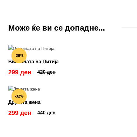
Може ќе ви се допадне...
-29%
Вистината на Питија
299 ден
420 ден
-32%
Другата жена
299 ден
440 ден