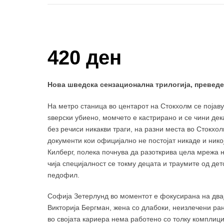
Купи и собери: 10 Поени
420 ден
Нова шведска сензационална трилогија, преведен
На метро станица во центарот на Стокхолм се појав
ѕверски убиено, момчето е кастрирано и се чини дека
без речиси никакви траги, на разни места во Стокхо
документи кои официјално не постојат никаде и никој
Килберг, полека почнува да разоткрива цела мрежа 
чија специјалност се токму децата и траумите од дет
педофил.
Софија Зетерлунд во моментот е фокусирана на двај
Викторија Бергман, жена со длабоки, неизлечени ран
во својата кариера нема работено со толку комплици