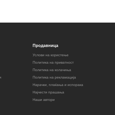
Продавница
Услови на користење
Политика на приватност
Политика на колачиња
и
Политика на рекламација
Нарачки, плаќања и испорака
Најчести прашања
Наши автори