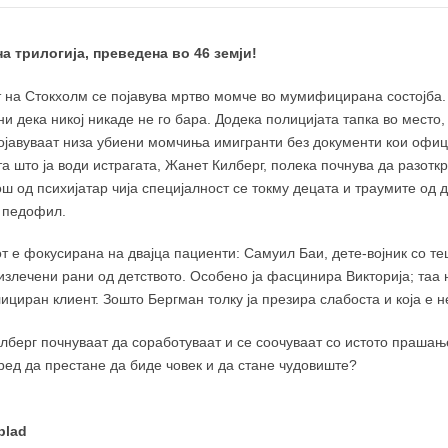
 трилогија, преведена во 46 земји!
 на Стокхолм се појавува мртво момче во мумифицирана состојба.
и дека никој никаде не го бара. Додека полицијата тапка во место, 
ојавуваат низа убиени момчиња имигранти без документи кои офици
ата што ја води истрагата, Жанет Килберг, полека почнува да разо
ш од психијатар чија специјалност се токму децата и траумите од де
н педофил.
 е фокусирана на двајца пациенти: Самуил Баи, дете-војник со те
излечени рани од детството. Особено ја фасцинира Викторија; таа 
ициран клиент. Зошто Бергман толку ја презира слабоста и која е н
берг почнуваат да соработуваат и се соочуваат со истото прашањ
ред да престане да биде човек и да стане чудовиште?
blad