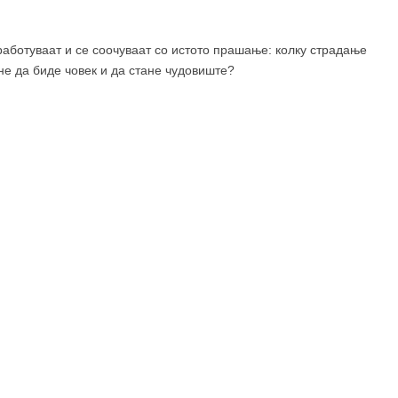
аботуваат и се соочуваат со истото прашање: колку страдање
не да биде човек и да стане чудовиште?