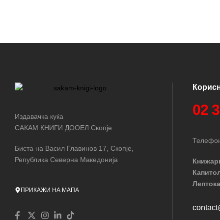
Корис
02 
Издавачка куќа
САКАМ КНИГИ ДООЕЛ Скопје
Телефон
Биста на Васил Главинов 17, Скопје,
Република Северна Македонија
Книжар
Капито
Лептока
ПРИКАЖИ НА МАПА
contac