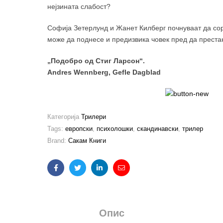
нејзината слабост?
Софија Зетерлунд и Жанет Килберг почнуваат да сор
може да поднесе и предизвика човек пред да преста
„Подобро од Стиг Ларсон“.
Andres Wennberg, Gefle Dagblad
Категорија
Трилери
Tags:
европски
,
психолошки
,
скандинавски
,
трилер
Brand:
Сакам Книги
Facebook
Twitter
Linkedin
Email
Опис