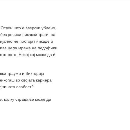
 Освен што е ѕверски убиено,
без речиси никакви траги, на
јално не постојат никаде и
ткрива цела мрежа на педофили
тството. Некој кој може да ѝ
шки трауми и Викторија
никогаш во својата кариера
ејзината слабост?
е: колку страдање може да