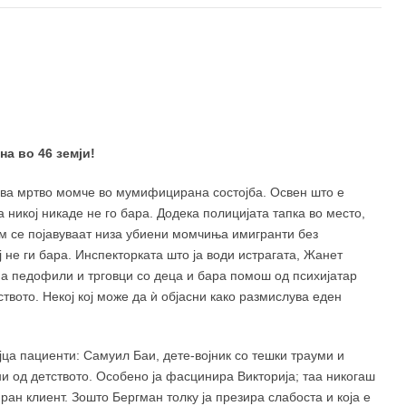
а во 46 земји!
ува мртво момче во мумифицирана состојба. Освен што е
 никој никаде не го бара. Додека полицијата тапка во место,
лм се појавуваат низа убиени момчиња имигранти без
 не ги бара. Инспекторката што ја води истрагата, Жанет
на педофили и трговци со деца и бара помош од психијатар
ството. Некој кој може да ѝ објасни како размислува еден
ца пациенти: Самуил Баи, дете-војник со тешки трауми и
и од детството. Особено ја фасцинира Викторија; таа никогаш
ран клиент. Зошто Бергман толку ја презира слабоста и која е