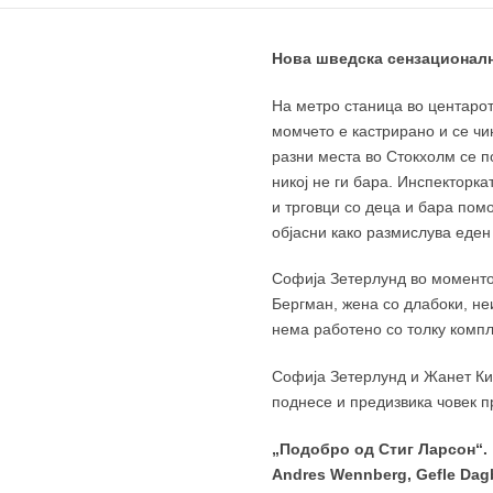
Нова шведска сензационална
На метро станица во центарот
момчето е кастрирано и се чин
разни места во Стокхолм се п
никој не ги бара. Инспекторк
и трговци со деца и бара помо
објасни како размислува еде
Софија Зетерлунд во моментот
Бергман, жена со длабоки, не
нема работено со толку компл
Софија Зетерлунд и Жанет Кил
поднесе и предизвика човек п
„Подобро од Стиг Ларсон“.
Andres Wennberg, Gefle Dag