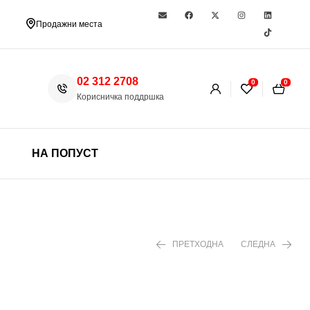
Продажни места
02 312 2708
0
0
Корисничка поддршка
НА ПОПУСТ
ПРЕТХОДНА
СЛЕДНА
330 ден
1.299 ден
1.860 ден