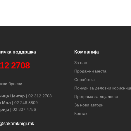
ничка поддршка
Компанија
За нас
312 2708
Продажни места
Соработка
ски броеви:
Понуди за деловни корисниц
ница Центар
| 02 312 2708
Програма за лојалност
л Мол
| 02 246 3809
За нови автори
рија
| 02 307 4756
Контакт
t@sakamknigi.mk