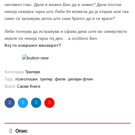
неговиот глас. Дали е можно Бен да е невин? Дали постои
некоја семејна тајна што Либи би можела да ја открие или таа
само се залажува затоа што сака братот да ѝ се врати?
Либи почнува да истражува и сфаќа дека сите во семејството
имале по некоја тајна тој ден… а особено Бен.
Кој го извршил масакрот?
Категорија
Трилери
Tags:
психолошки
,
трилер
,
филм
,
џилијан флин
Brand:
Сакам Книги
Facebook
Twitter
Linkedin
Email
Опис