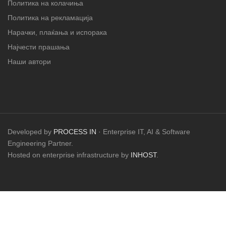
Политика на колачиња
Политика на рекламација
Нарачки, плаќања и испорака
Најчести прашања
Наши автори
Developed by
PROCESS IN
· Enterprise IT, AI & Software
Engineering Partner.
Hosted on enterprise infrastructure by
INHOST
.