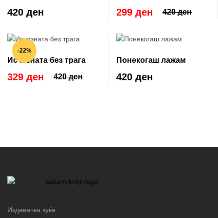
умре
420 ден
299 ден
420 ден
-22%
Исчезната без трага
Понекогаш лажам
329 ден
420 ден
420 ден
Издавачка куќа