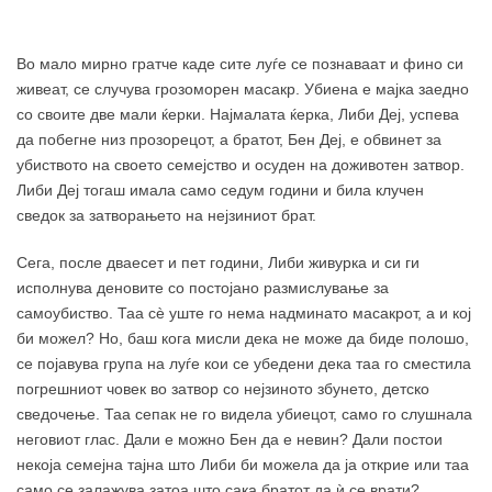
Во мало мирно гратче каде сите луѓе се познаваат и фино си
живеат, се случува грозоморен масакр. Убиена е мајка заедно
со своите две мали ќерки. Најмалата ќерка, Либи Деј, успева
да побегне низ прозорецот, а братот, Бен Деј, е обвинет за
убиството на своето семејство и осуден на доживотен затвор.
Либи Деј тогаш имала само седум години и била клучен
сведок за затворањето на нејзиниот брат.
Сега, после дваесет и пет години, Либи живурка и си ги
исполнува деновите со постојано размислување за
самоубиство. Таа сè уште го нема надминато масакрот, а и кој
би можел? Но, баш кога мисли дека не може да биде полошо,
се појавува група на луѓе кои се убедени дека таа го сместила
погрешниот човек во затвор со нејзиното збунето, детско
сведочење. Таа сепак не го видела убиецот, само го слушнала
неговиот глас. Дали е можно Бен да е невин? Дали постои
некоја семејна тајна што Либи би можела да ја открие или таа
само се залажува затоа што сака братот да ѝ се врати?