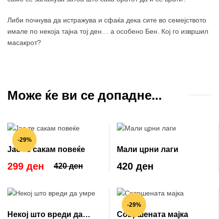
Либи почнува да истражува и сфаќа дека сите во семејството
имале по некоја тајна тој ден… а особено Бен. Кој го извршил
масакрот?
Може ќе ви се допадне...
-29%
Јас те сакам повеќе
Мали црни лаги
299 ден
420 ден
420 ден
-29%
Некој што вреди да
Совршената мајка