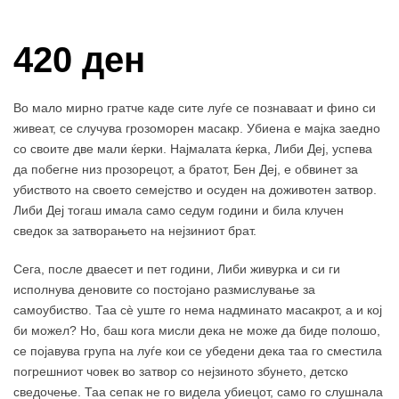
Купи и собери: 10 Поени
420 ден
Во мало мирно гратче каде сите луѓе се познаваат и фино си
живеат, се случува грозоморен масакр. Убиена е мајка заедно
со своите две мали ќерки. Најмалата ќерка, Либи Деј, успева
да побегне низ прозорецот, а братот, Бен Деј, е обвинет за
убиството на своето семејство и осуден на доживотен затвор.
Либи Деј тогаш имала само седум години и била клучен
сведок за затворањето на нејзиниот брат.
Сега, после дваесет и пет години, Либи живурка и си ги
исполнува деновите со постојано размислување за
самоубиство. Таа сè уште го нема надминато масакрот, а и кој
би можел? Но, баш кога мисли дека не може да биде полошо,
се појавува група на луѓе кои се убедени дека таа го сместила
погрешниот човек во затвор со нејзиното збунето, детско
сведочење. Таа сепак не го видела убиецот, само го слушнала