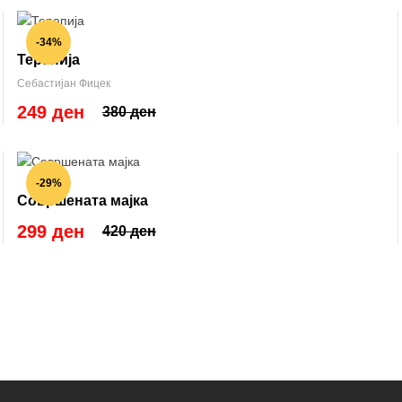
-34%
Терапија
Себастијан Фицек
249 ден
380 ден
-29%
Совршената мајка
299 ден
420 ден