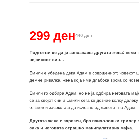
Купи и собери: 10 Поени
299 ден
440 ден
Подготви се да ја запознаеш другата жена: нема 
нејзиниот син…
Емили е убедена дека Адам е совршениот; човекот ш
демне ривалка, жена која има длабока врска со човеко
Емили го одбира Адам, но не ја одбира неговата мај
сè за својот син и Емили сега ќе дознае колку далеку
е: Емили засекогаш да исчезне од животот на Адам.
Другата жена е заразен, брз психолошки трилер 
сака и неговата страшно манипулативна мајка.