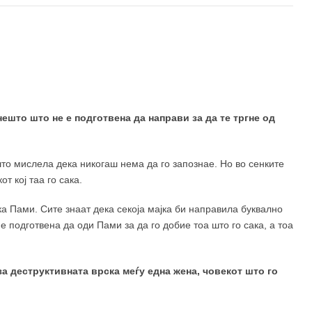
нешто што не е подготвена да направи за да те тргне од
то мислела дека никогаш нема да го запознае. Но во сенките
т кој таа го сака.
ка Пами. Сите знаат дека секоја мајка би направила буквално
 е подготвена да оди Пами за да го добие тоа што го сака, а тоа
за деструктивната врска меѓу една жена, човекот што го