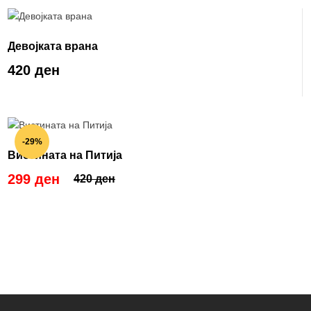
Девојката врана
420 ден
-29%
Вистината на Питија
299 ден
420 ден