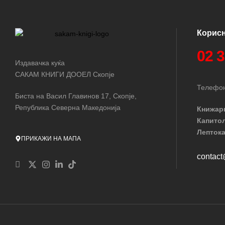
Корис
02 
Издавачка куќа
САКАМ КНИГИ ДООЕЛ Скопје
Телефон
Биста на Васил Главинов 17, Скопје,
Република Северна Македонија
Книжар
Капито
Лептока
ПРИКАЖИ НА МАПА
contac