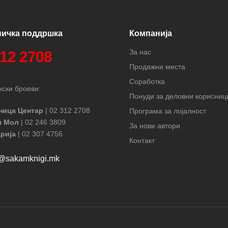
ничка поддршка
Компанија
За нас
312 2708
Продажни места
Соработка
ски броеви:
Понуди за деловни корисниц
ница Центар
| 02 312 2708
Програма за лојалност
л Мол
| 02 246 3809
За нови автори
рија
| 02 307 4756
Контакт
t@sakamknigi.mk